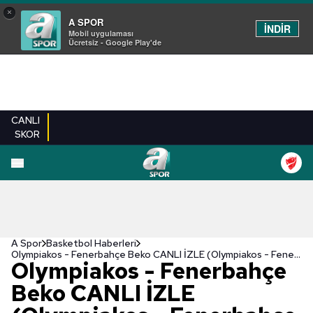
×
A SPOR
İNDİR
Mobil uygulaması
Ücretsiz - Google Play'de
CANLI
SKOR
A Spor
Basketbol Haberleri
Olympiakos - Fenerbahçe Beko CANLI İZLE (Olympiakos - Fenerbahçe Beko canlı skor)
Olympiakos - Fenerbahçe
Beko CANLI İZLE