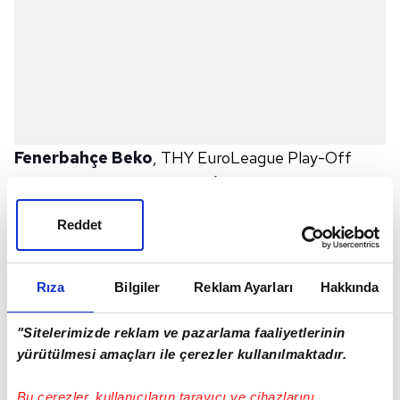
Fenerbahçe Beko
, THY EuroLeague Play-Off
turu beşinci maçında
Yunanistan
ekibi
Olympiakos
ile deplasmanda karşı karşıya geliyor.
Reddet
Müsabakanın canlı skoruna haberimizden
ulaşabilirsiniz...
OLYMPIAKOS - FENERBAHÇE BEKO CANLI:
Rıza
Bilgiler
Reklam Ayarları
Hakkında
Olympiakos 20-15 Fenerbahçe Beko (İlk çeyrek
"Sitelerimizde reklam ve pazarlama faaliyetlerinin
sonucu)
yürütülmesi amaçları ile çerezler kullanılmaktadır.
Olympiakos 44-33 Fenerbahçe Beko (İkinci
çeyrek sonucu)
Bu çerezler, kullanıcıların tarayıcı ve cihazlarını