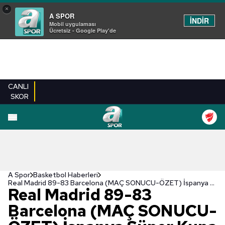
×
A SPOR
İNDİR
Mobil uygulaması
Ücretsiz - Google Play'de
CANLI
SKOR
A Spor
Basketbol Haberleri
Real Madrid 89-83 Barcelona (MAÇ SONUCU-ÖZET) İspanya Süper Kupa Real Madrid'in!
Real Madrid 89-83
Barcelona (MAÇ SONUCU-