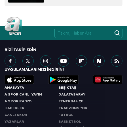
almak için lütfen
tıklayınız
.
BIZI TAKIP EDIN
UYGULAMALARIMIZI İNDİRİN!
ANASAYFA
BEŞİKTAŞ
A SPOR CANLI YAYIN
GALATASARAY
A SPOR RADYO
FENERBAHÇE
HABERLER
TRABZONSPOR
CANLI SKOR
FUTBOL
YAZARLAR
BASKETBOL