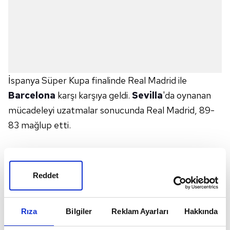
İspanya Süper Kupa finalinde Real Madrid ile
Barcelona
karşı karşıya geldi.
Sevilla
'da oynanan
mücadeleyi uzatmalar sonucunda Real Madrid, 89-
83 mağlup etti.
Mücadelede Barcelona'nın ilk 11 sayısını milli
basketbolcumuz
Sertaç Şanlı
kaydetti. İlk yarıyı
Reddet
baştan sona önde götüren Barcelona, üçüncü
çeyrekte Real Madrid'in Sergio Llull liderliğindeki 22-
Rıza
Bilgiler
Reklam Ayarları
Hakkında
4'lük serisine yanıt veremedi ve maç dengeye geldi.
Son çeyrekte iki takım da skordan kopmadı.