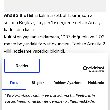
Anadolu Efes
Erkek Basketbol Takımı, son 2
sezonu Beşiktaş Icrypex'te geçiren Egehan Arna'yı
kadrosuna kattı.
Kulüpten yapılan açıklamada, 1997 doğumlu ve 2,03
metre boyundaki forvet oyuncusu Egehan Arna ile 2
yıllık sözleşme yapıldığı bildirildi.
Fenerbahçe Beko
altyapısından yetişen Egehan,
2015 yılında A takıma yükseldi ve 2020 yılına kadar
Reddet
burada forma giydi. Egehan, son 2 sezonda ise
Beşiktaş Icrypex forması giydi.
Rıza
Bilgiler
Reklam Ayarları
Hakkında
Egehan, Fenerbahçe Beko kariyerinde 2015-16,
2016-2017 ve 2017-2018 sezonlarında
Türkiye ligi
"Sitelerimizde reklam ve pazarlama faaliyetlerinin
şampiyonluğu, 2016, 2019 ve 2020'de ise
Türkiye
yürütülmesi amaçları ile çerezler kullanılmaktadır.
Kupası
sevinci yaşadı. Egehan, 2016-2017