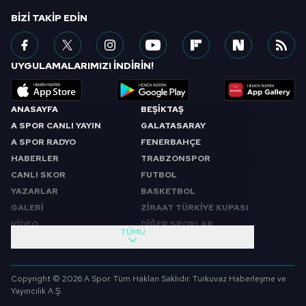
BIZI TAKIP EDIN
UYGULAMALARIMIZI İNDİRİN!
ANASAYFA
BEŞİKTAŞ
A SPOR CANLI YAYIN
GALATASARAY
A SPOR RADYO
FENERBAHÇE
HABERLER
TRABZONSPOR
CANLI SKOR
FUTBOL
YAZARLAR
BASKETBOL
GALERİ
ZİRAAT TÜRKİYE KUPASI
VİDEO
DİĞER SPORLAR
TÜMÜ
PROGRAMLAR
VIDEO
SABAH SPORU
FUTBOL
Copyright © 2026 A Spor. Tüm Hakları Saklıdır. Turkuvaz Haberleşme ve
SPOR GÜNDEMİ
BASKETBOL
Yayıncılık A.Ş.