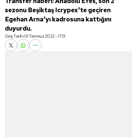
Transfer haberi: Anadolu Efes, son 2
sezonu Beşiktaş Icrypex'te geçiren
Egehan Arna'yı kadrosuna kattığını
duyurdu.
Giriş Tarihi:
01 Temmuz 2022 - 17:13