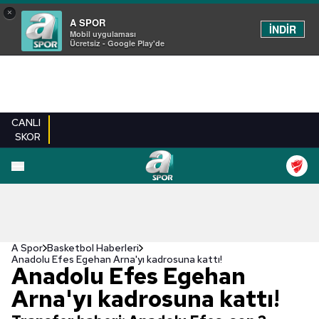
×
A SPOR
İNDİR
Mobil uygulaması
Ücretsiz - Google Play'de
CANLI
SKOR
A Spor
Basketbol Haberleri
Anadolu Efes Egehan Arna'yı kadrosuna kattı!
Anadolu Efes Egehan
Arna'yı kadrosuna kattı!