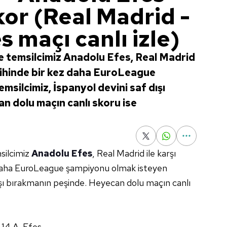
kor (Real Madrid -
 maçı canlı izle)
 temsilcimiz Anadolu Efes, Real Madrid
Tarihinde bir kez daha EuroLeague
silcimiz, İspanyol devini saf dışı
n dolu maçın canlı skoru ise
silcimiz
Anadolu Efes
, Real Madrid ile karşı
ez daha EuroLeague şampiyonu olmak isteyen
dışı bırakmanın peşinde. Heyecan dolu maçın canlı
-14 A. Efes