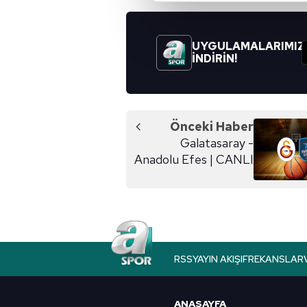
Sizlere daha iyi bir hizmet sun
çerezler vasıtasıyla çeşitli kiş
UYGULAMALARIMIZ
amacıyla kullanılmaktadır. Diğer
İNDİRİN!
reklam/pazarlama faaliyetlerinin
Çerezlere ilişkin tercihlerinizi 
butonuna tıklayabilir,
Çerez Bi
Önceki Haber
Galatasaray -
6698 sayılı Kişisel Verilerin 
Anadolu Efes | CANLI
mevzuata uygun olarak kullanılan
RSS
YAYIN AKIŞI
FREKANSLAR
ANASAYFA