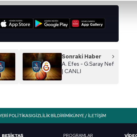
abilmek için İnternet Sitemizde kendimize ve üçüncü kişilere ait 
isel verileriniz işlenmekte olup gerekli olan çerezler bilgi toplum
I
 çerezler, sitemizin daha işlevsel kılınması ve kişiselleştirilmes
 yapılması, amaçlarıyla sınırlı olarak açık rızanız dahilinde kulla
aşağıda yer alan panel vasıtasıyla belirleyebilirsiniz. Çerezlere iliş
lgilendirme Metnimizi
ziyaret edebilirsiniz.
Sonraki Haber
A. Efes - G.Saray Nef
Korunması Kanunu uyarınca hazırlanmış Aydınlatma Metnimizi okum
| CANLI
 çerezlerle ilgili bilgi almak için lütfen
tıklayınız
.
VERI POLITIKASI
GIZLILIK BILDIRIMI
KÜNYE / İLETIŞIM
BEŞİKTAŞ
PROGRAMLAR
VIDE