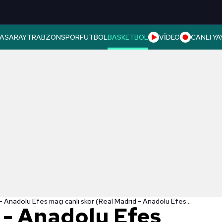
ASARAY
TRABZONSPOR
FUTBOL
BASKETBOL
VİDEO
CANLI YA
Real Madrid - Anadolu Efes maçı canlı skor (Real Madrid - Anadolu Efes maçı canlı izle)
 - Anadolu Efes