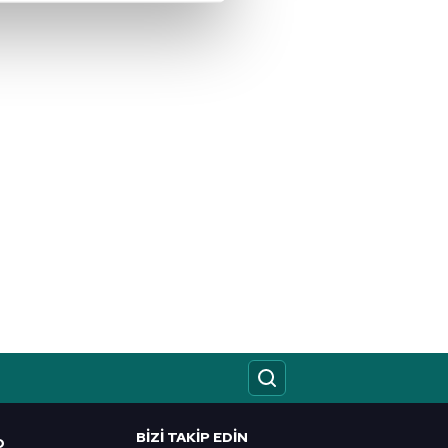
çerezler kullanılmaktadır. Bu
u hizmetlerinin sunulması
i ve sizlere yönelik
nılacaktır.
kin detaylı bilgi için Ayarlar
ak ve sitemizde ilgili
BIZI TAKIP EDIN
O