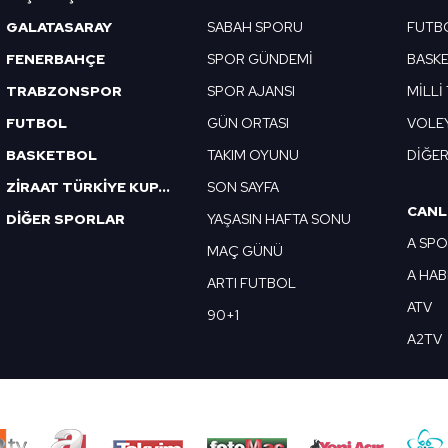
GALATASARAY
SABAH SPORU
FUTB
FENERBAHÇE
SPOR GÜNDEMİ
BASK
TRABZONSPOR
SPOR AJANSI
MİLLİ
FUTBOL
GÜN ORTASI
VOLE
BASKETBOL
TAKIM OYUNU
DİĞE
ZİRAAT TÜRKİYE KUPASI
SON SAYFA
CANL
DİĞER SPORLAR
YAŞASIN HAFTA SONU
A SP
MAÇ GÜNÜ
A HA
ARTI FUTBOL
ATV
90+1
A2TV