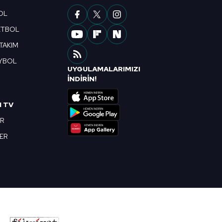
OL
ETBOL
 TAKIM
YBOL
UYGULAMALARIMIZI
R
İNDİRİN!
I TV
OR
BER