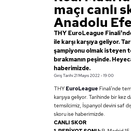
maçı canlı s
Anadolu Efes
THY EuroLeague Finali'nde
ile karşı karşıya geliyor. 
şampiyonu olmak isteyen tem
bırakmanın peşinde. Heyeca
haberimizde.
Giriş Tarihi:
21 Mayıs 2022 - 19:00
THY
EuroLeague
Finali'nde tem
karşıya geliyor. Tarihinde bir k
temsilcimiz, İspanyol devini saf 
skoru ise haberimizde.
CANLI SKOR
1. PERİYOT SONU:
R. Madrid 15