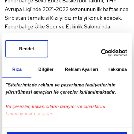
Fenerbahçe Beko Erkek Basketbol Takımı, THY
Avrupa Ligi'nde 2021-2022 sezonunun ilk haftasında
Sırbistan temsilcisi Kızılyıldız mts'yi konuk edecek.
Fenerbahçe Ülke Spor ve Etkinlik Salonu'nda
yapılacak maç, saat 20.45'te başlayacak. Maçı beIN
Sports 3 canlı yayınlayacak.
Reddet
EUROLEAGUE'DE HEYECAN DORUKTA!
Avrupa basketbolunun kulüpler düzeyindeki en
prestijli organizasyonunda geçen sezon play-off
Rıza
Bilgiler
Reklam Ayarları
Hakkında
oynayan ancak Dörtlü Final'e çıkamayan sarı-
"Sitelerimizde reklam ve pazarlama faaliyetlerinin
lacivertli takım, sezonu sahasında açacak.
yürütülmesi amaçları ile çerezler kullanılmaktadır.
Yeni başantrenörü Aleksandar Djordjevic
yönetiminde sezona giren Fenerbahçe, ilk haftada
Bu çerezler, kullanıcıların tarayıcı ve cihazlarını
Sırbistan'ın Kızılyıldız mts takımıyla karşı karşıya
tanımlayarak çalışırlar.
gelecek.
Bu çerezlere izin vermeniz halinde sizlere özel
- İki takım arasındaki 13. maç