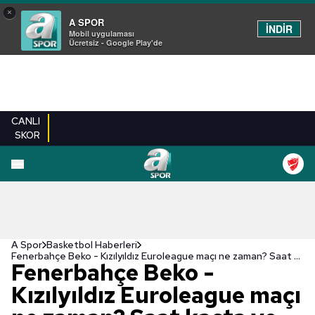
×
A SPOR
İNDİR
Mobil uygulaması
Ücretsiz - Google Play'de
CANLI
SKOR
A Spor
Basketbol Haberleri
Fenerbahçe Beko - Kızılyıldız Euroleague maçı ne zaman? Saat kaçta ve hangi kanalda?
Fenerbahçe Beko -
Kızılyıldız Euroleague maçı