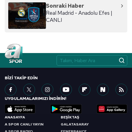
Sonraki Haber
Real Madrid - Anadolu Efes |
CANLI
BIZI TAKIP EDIN
UYGULAMALARIMIZI İNDİRİN!
ANASAYFA
BEŞİKTAŞ
A SPOR CANLI YAYIN
GALATASARAY
A SPOR RADYO
FENERBAHÇE