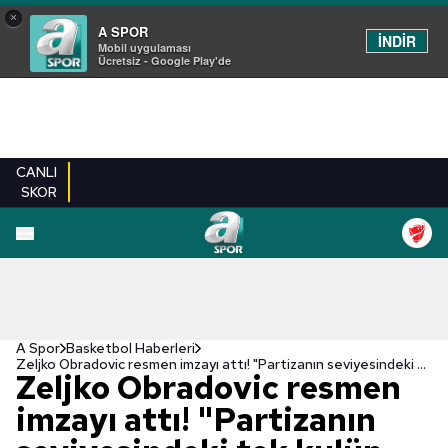
×
A SPOR
İNDİR
Mobil uygulaması
Ücretsiz - Google Play'de
CANLI
SKOR
A Spor
Basketbol Haberleri
Zeljko Obradovic resmen imzayı attı! "Partizanın seviyesindeki tek kulüp Real Madrid"
Zeljko Obradovic resmen
imzayı attı! "Partizanın