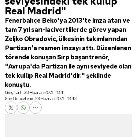
seviyesindeki tek kulüp
Real Madrid"
Fenerbahçe Beko'ya 2013'te imza atan ve
tam 7 yıl sarı-lacivertlilerde görev yapan
Zeljko Obradovic, ülkesinin takımlarından
Partizan'a resmen imzayı attı. Düzenlenen
törende konuşan Sırp başantrenör,
"Avrupa'da Partizan ile aynı seviyede olan
tek kulüp Real Madrid'dir." şeklinde
konuştu.
Giriş Tarihi:
28 Haziran 2021 - 18:41
Son Güncelleme:
28 Haziran 2021 - 18:43