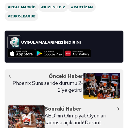
almak için lütfen
tıklayınız
.
#REAL MADRID
#KIZILYILDIZ
#PARTIZAN
#EUROLEAGUE
UYGULAMALARIMIZI İNDİRİN!
Önceki Haber
Phoenix Suns seride durumu 2-
2'ye getirdi!
Sonraki Haber
ABD'nin Olimpiyat Oyunları
kadrosu açıklandı! Durant...