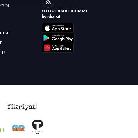
YBOL
i ve sizlere yönelik
UYGULAMALARIMIZI
nılacaktır.
R
İNDİRİN!
kin detaylı bilgi için Ayarlar
I TV
OR
ak ve sitemizde ilgili
BER