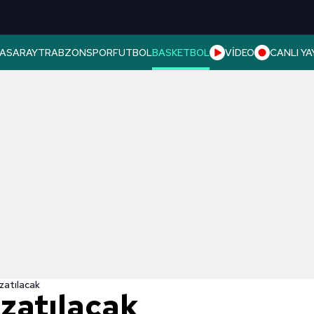
ASARAY
TRABZONSPOR
FUTBOL
BASKETBOL
VİDEO
CANLI YA
zatılacak
zatılacak