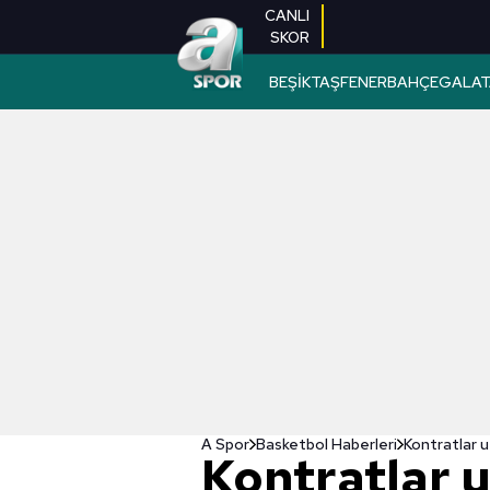
CANLI
SKOR
BEŞİKTAŞ
FENERBAHÇE
GALAT
A Spor
Basketbol Haberleri
Kontratlar u
Kontratlar u