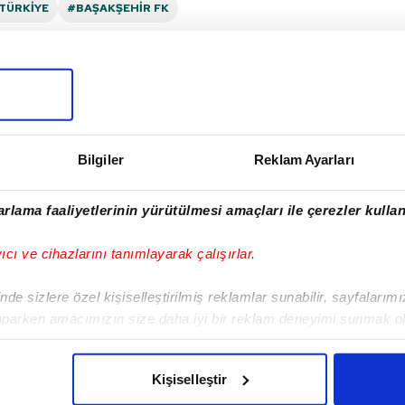
TÜRKIYE
#BAŞAKŞEHIR FK
I
Bilgiler
Reklam Ayarları
Sonraki Haber
rlama faaliyetlerinin yürütülmesi amaçları ile çerezler kullan
Fırtına Başakşehir'e
takıldı!
yıcı ve cihazlarını tanımlayarak çalışırlar.
de sizlere özel kişiselleştirilmiş reklamlar sunabilir, sayfalarım
aparken amacımızın size daha iyi bir reklam deneyimi sunmak ol
imizden gelen çabayı gösterdiğimizi ve bu noktada, reklamların ma
olduğunu sizlere hatırlatmak isteriz.
Kişiselleştir
VERI POLITIKASI
GIZLILIK BILDIRIMI
KÜNYE / İLETIŞIM