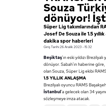
Souza Türki
dönüyor! İş
Süper Lig takımlarından RAM
Josef De Souza ile 1.5 yıllık
dakika spor haberleri
Giriş Tarihi:
26 Aralık 2023 - 15:32
Beşiktaş
'ın eski yıldızı Brezilya
dönüyor. Sabah'ın haberine göre,
olan Souza, Süper Lig ekibi RAMS 
1.5 YILLIK ANLAŞMA
Brezilyalı oyuncu RAMS Başakşehir
İstanbul
'a gelecek olan 34 yaşınd
sözleşmeye imza atacak.