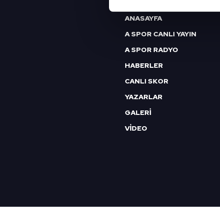
Her halükârda, kullanıcılar, bu 
ANASAYFA
Sizlere daha iyi bir hizmet sun
A SPOR CANLI YAYIN
çerezler vasıtasıyla çeşitli kiş
amacıyla kullanılmaktadır. Diğer
A SPOR RADYO
reklam/pazarlama faaliyetlerinin
HABERLER
CANLI SKOR
Çerezlere ilişkin tercihlerinizi 
butonuna tıklayabilir,
Çerez Bi
YAZARLAR
GALERİ
6698 sayılı Kişisel Verilerin 
VİDEO
mevzuata uygun olarak kullanılan