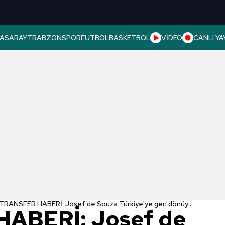
ASARAY
TRABZONSPOR
FUTBOL
BASKETBOL
VİDEO
CANLI YA
TRANSFER HABERİ: Josef de Souza Türkiye'ye geri dönüyor! İşte sözleşme süresi
ABERİ: Josef de