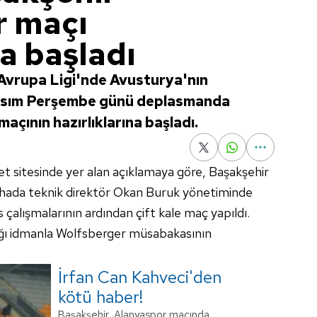
r maçı
na başladı
Avrupa Ligi'nde Avusturya'nın
Kasım Perşembe günü deplasmanda
açının hazırlıklarına başladı.
et sitesinde yer alan açıklamaya göre, Başakşehir
sahada teknik direktör Okan Buruk yönetiminde
çalışmalarının ardından çift kale maç yapıldı.
ağı idmanla Wolfsberger müsabakasının
İrfan Can Kahveci'den
kötü haber!
Başakşehir, Alanyaspor maçında