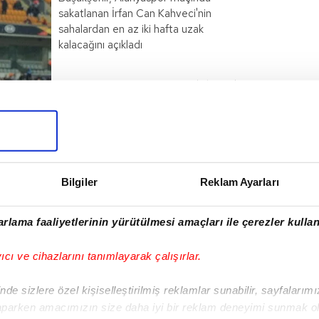
sakatlanan İrfan Can Kahveci'nin
sahalardan en az iki hafta uzak
kalacağını açıkladı
haberin devamı
Bilgiler
Reklam Ayarları
I
rlama faaliyetlerinin yürütülmesi amaçları ile çerezler kullan
yıcı ve cihazlarını tanımlayarak çalışırlar.
Sonraki Haber
Başakşehir'de
de sizlere özel kişiselleştirilmiş reklamlar sunabilir, sayfalarım
Alanyaspor mesaisi
aparken amacımızın size daha iyi bir reklam deneyimi sunmak ol