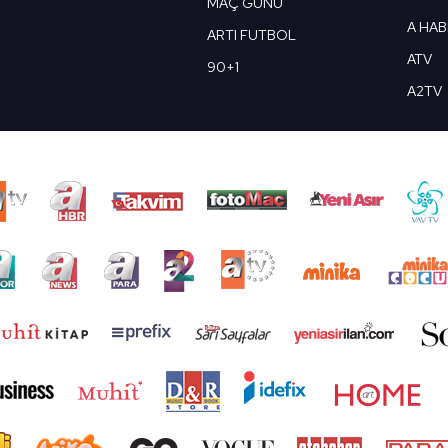
MAÇ GÜNÜ
A HA
ARTI FUTBOL
ATV
90+1
A2TV