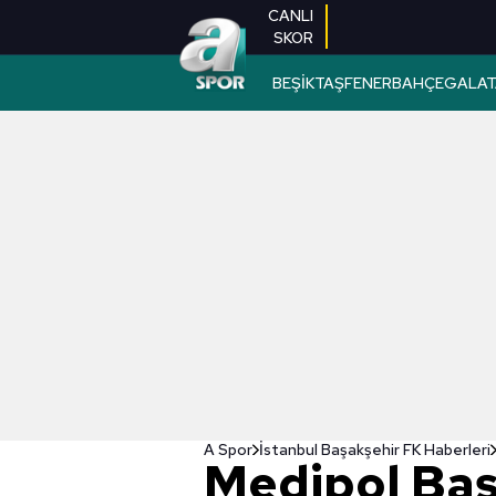
CANLI
SKOR
BEŞİKTAŞ
FENERBAHÇE
GALAT
A Spor
İstanbul Başakşehir FK Haberleri
Medipol Baş