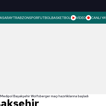
ASARAY
TRABZONSPOR
FUTBOL
BASKETBOL
VİDEO
CANLI YA
Medipol Başakşehir Wolfsberger maçı hazırlıklarına başladı
akşehir