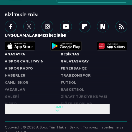
BIZI TAKIP EDIN
UYGULAMALARIMIZI İNDİRİN!
ANASAYFA
BEŞİKTAŞ
A SPOR CANLI YAYIN
GALATASARAY
A SPOR RADYO
FENERBAHÇE
HABERLER
TRABZONSPOR
CANLI SKOR
FUTBOL
YAZARLAR
BASKETBOL
GALERİ
ZİRAAT TÜRKİYE KUPASI
VİDEO
DİĞER SPORLAR
TÜMÜ
PROGRAMLAR
VIDEO
SABAH SPORU
FUTBOL
Copyright © 2026 A Spor. Tüm Hakları Saklıdır. Turkuvaz Haberleşme ve