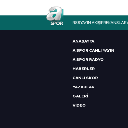
butonuna tıklayabilir,
Çerez Bi
6698 sayılı Kişisel Verilerin 
RSS
YAYIN AKIŞI
FREKANSLAR
mevzuata uygun olarak kullanılan
ANASAYFA
A SPOR CANLI YAYIN
A SPOR RADYO
HABERLER
CANLI SKOR
YAZARLAR
GALERİ
VİDEO