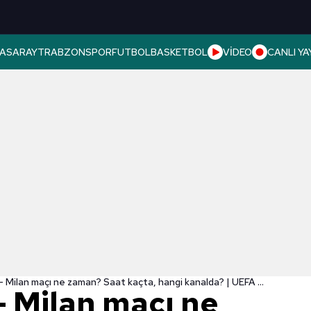
ASARAY
TRABZONSPOR
FUTBOL
BASKETBOL
VİDEO
CANLI YA
Slavia Prag - Milan maçı ne zaman? Saat kaçta, hangi kanalda? | UEFA Avrupa Ligi
- Milan maçı ne