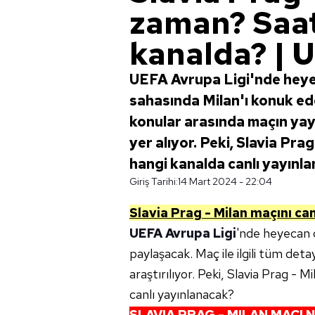
zaman? Saat
kanalda? | 
UEFA Avrupa Ligi'nde heye
sahasında Milan'ı konuk e
konular arasında maçın yayı
yer alıyor. Peki, Slavia Pr
hangi kanalda canlı yayınl
Giriş Tarihi:
14 Mart 2024 - 22:04
Slavia Prag - Milan
maçını can
UEFA Avrupa Ligi
'nde heyecan d
paylaşacak. Maç ile ilgili tüm det
araştırılıyor. Peki, Slavia Prag -
canlı yayınlanacak?
SLAVIA PRAG - MILAN
MAÇI 