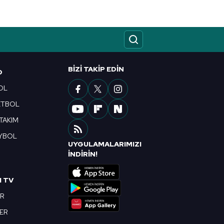
ak ve sitemizde ilgili
BIZI TAKIP EDIN
O
OL
ETBOL
 TAKIM
YBOL
UYGULAMALARIMIZI
R
İNDİRİN!
I TV
OR
BER