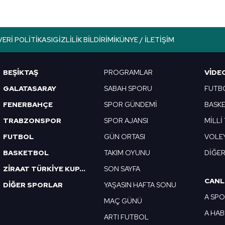
lgilendirme Metnimizi
ziyaret edebilirsiniz.
Korunması Kanunu uyarınca hazırlanmış Aydınlatma Metnimizi okum
VERI POLITIKASI
GIZLILIK BILDIRIMI
KÜNYE / İLETIŞIM
 çerezlerle ilgili bilgi almak için lütfen
tıklayınız
.
BEŞİKTAŞ
PROGRAMLAR
VIDE
GALATASARAY
SABAH SPORU
FUTB
FENERBAHÇE
SPOR GÜNDEMİ
BASK
TRABZONSPOR
SPOR AJANSI
MİLLİ
FUTBOL
GÜN ORTASI
VOLE
BASKETBOL
TAKIM OYUNU
DİĞE
ZİRAAT TÜRKİYE KUPASI
SON SAYFA
CANL
DİĞER SPORLAR
YAŞASIN HAFTA SONU
A SP
MAÇ GÜNÜ
A HA
ARTI FUTBOL