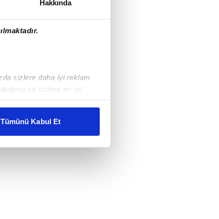
Hakkında
ılmaktadır.
ızda sizlere daha iyi reklam
duğunu ve sizlere en iyi
liyetlerimizi karşılamak
Tümünü Kabul Et
ar gösterilmeyecektir."
çerezler kullanılmaktadır. Bu
u hizmetlerinin sunulması
i ve sizlere yönelik
nılacaktır.
kin detaylı bilgi için Ayarlar