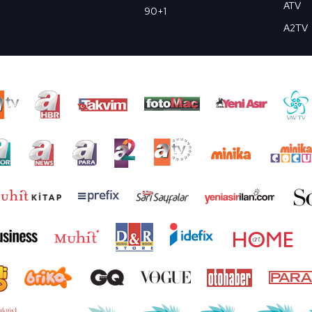
ATV
90+1
A2TV