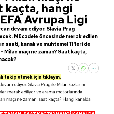
 kaçta, hangi
UEFA Avrupa Ligi
can devam ediyor. Slavia Prag
decek. Mücadele öncesinde merak edilen
n saati, kanalı ve muhtemel 11'leri de
ag - Milan maçı ne zaman? Saat kaçta,
anacak?
lı takip etmek için tıklayın.
evam ediyor. Slavia Prag ile Milan kozlarını
aylar merak ediliyor ve arama motorlarında
 Milan maçı ne zaman, saat kaçta? Hangi kanalda
NE ZAMAN, SAAT KAÇTA? HANGİ KANALDA