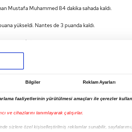
anan Mustafa Muhammed 84 dakika sahada kaldı.
uana yükseldi. Nantes de 3 puanda kaldı.
bağ,
Olympiakos
deplasmanına gidecek. Nantes,
şacak.
BURG
#KARABAĞ
#FRANSA
#NANTES
Bilgiler
Reklam Ayarları
I
rlama faaliyetlerinin yürütülmesi amaçları ile çerezler kullan
yıcı ve cihazlarını tanımlayarak çalışırlar.
Sonraki Haber
de sizlere özel kişiselleştirilmiş reklamlar sunabilir, sayfalarım