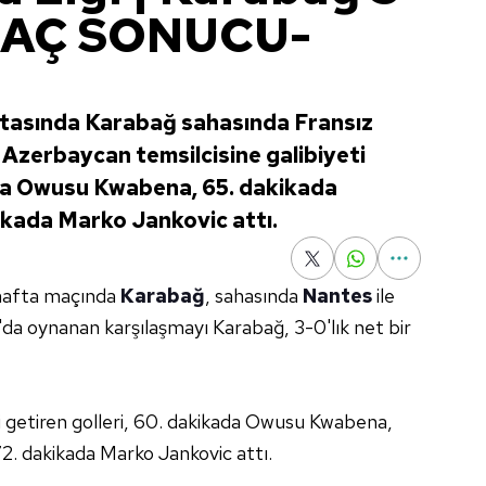
MAÇ SONUCU-
ftasında Karabağ sahasında Fransız
. Azerbaycan temsilcisine galibiyeti
ada Owusu Kwabena, 65. dakikada
ikada Marko Jankovic attı.
 hafta maçında
Karabağ
, sahasında
Nantes
ile
'da oynanan karşılaşmayı Karabağ, 3-0'lık net bir
i getiren golleri, 60. dakikada Owusu Kwabena,
2. dakikada Marko Jankovic attı.