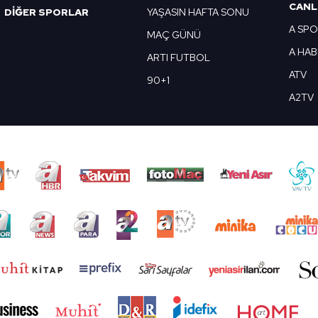
CANL
DİĞER SPORLAR
YAŞASIN HAFTA SONU
A SP
MAÇ GÜNÜ
A HA
ARTI FUTBOL
ATV
90+1
A2TV