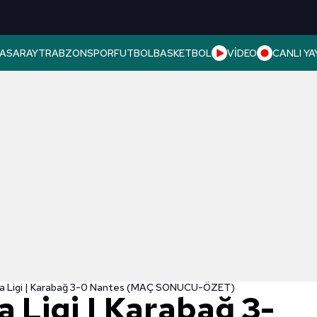
ASARAY
TRABZONSPOR
FUTBOL
BASKETBOL
VİDEO
CANLI YA
a Ligi | Karabağ 3-0 Nantes (MAÇ SONUCU-ÖZET)
 Ligi | Karabağ 3-