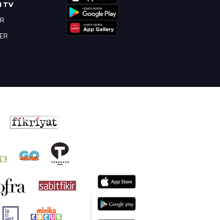
I TV
OR
BER