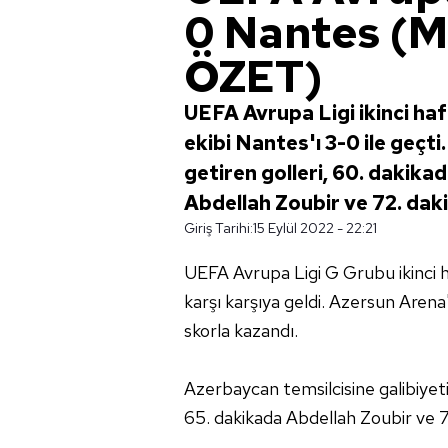
0 Nantes (
ÖZET)
UEFA Avrupa Ligi ikinci ha
ekibi Nantes'ı 3-0 ile geçti
getiren golleri, 60. dakik
Abdellah Zoubir ve 72. dak
Giriş Tarihi:
15 Eylül 2022 - 22:21
UEFA Avrupa Ligi G Grubu ikinci
karşı karşıya geldi. Azersun Arena
skorla kazandı.
Azerbaycan temsilcisine galibiyet
65. dakikada Abdellah Zoubir ve 7