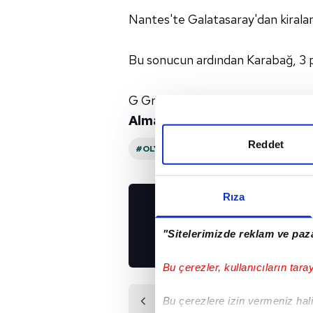
Nantes'te Galatasaray'dan kiral
Bu sonucun ardından Karabağ, 3 p
G Grubu'nun 3. haftasında Kara
Almanya
'da
Freiburg
ile karşıla
Reddet
#OLYMPIAKOS
#ALMANYA
#FREI
Rıza
UYGULAMALARIMIZ
İNDİRİN!
"Sitelerimizde reklam ve paza
Bu çerezler, kullanıcıların tara
Önceki Haber
Bu çerezlere izin vermeniz halin