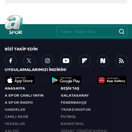
Çerezlere ilişkin tercihlerinizi aşağıda yer alan panel
vasıtasıyla belirleyebilirsiniz. Çerezlere ilişkin detaylı bilgi
için Ayarlar butonuna tıklayabilir,
Çerez Bilgilendirme
Metnimizi
ziyaret edebilirsiniz.
6698 sayılı Kişisel Verilerin Korunması Kanunu uyarınca
BIZI TAKIP EDIN
hazırlanmış Aydınlatma Metnimizi okumak ve sitemizde
ilgili mevzuata uygun olarak kullanılan çerezlerle ilgili bilgi
almak için lütfen
tıklayınız
.
UYGULAMALARIMIZI İNDİRİN!
ANASAYFA
BEŞİKTAŞ
A SPOR CANLI YAYIN
GALATASARAY
A SPOR RADYO
FENERBAHÇE
HABERLER
TRABZONSPOR
CANLI SKOR
FUTBOL
YAZARLAR
BASKETBOL
GALERİ
ZİRAAT TÜRKİYE KUPASI