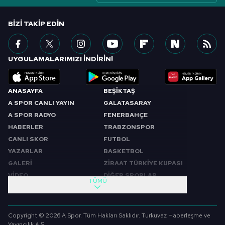
BIZI TAKIP EDIN
UYGULAMALARIMIZI İNDİRİN!
ANASAYFA
BEŞİKTAŞ
A SPOR CANLI YAYIN
GALATASARAY
A SPOR RADYO
FENERBAHÇE
HABERLER
TRABZONSPOR
CANLI SKOR
FUTBOL
YAZARLAR
BASKETBOL
GALERİ
ZİRAAT TÜRKİYE KUPASI
VİDEO
DİĞER SPORLAR
TÜMÜ
PROGRAMLAR
VIDEO
SABAH SPORU
FUTBOL
Copyright © 2026 A Spor. Tüm Hakları Saklıdır. Turkuvaz Haberleşme ve
SPOR GÜNDEMİ
BASKETBOL
Yayıncılık A.Ş.