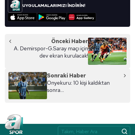
kullanılmaktadır. Bu çerezler vasıtasıyla çeşitli kişisel
UYGULAMALARIMIZI İNDİRİN!
verileriniz işlenmekte olup gerekli olan çerezler bilgi
toplumu hizmetlerinin sunulması amacıyla
kullanılmaktadır. Diğer çerezler, sitemizin daha işlevsel
kılınması ve kişiselleştirilmesi ve sizlere yönelik
reklam/pazarlama faaliyetlerinin yapılması, amaçlarıyla
Önceki Haber
sınırlı olarak açık rızanız dahilinde kullanılacaktır.
A. Demirspor-G.Saray maçı için
dev ekran kurulacak!
Çerezlere ilişkin tercihlerinizi aşağıda yer alan panel
vasıtasıyla belirleyebilirsiniz. Çerezlere ilişkin detaylı bilgi
için Ayarlar butonuna tıklayabilir,
Çerez Bilgilendirme
Sonraki Haber
Metnimizi
ziyaret edebilirsiniz.
Onyekuru: 10 kişi kaldıktan
sonra...
6698 sayılı Kişisel Verilerin Korunması Kanunu uyarınca
hazırlanmış Aydınlatma Metnimizi okumak ve sitemizde
ilgili mevzuata uygun olarak kullanılan çerezlerle ilgili bilgi
almak için lütfen
tıklayınız
.