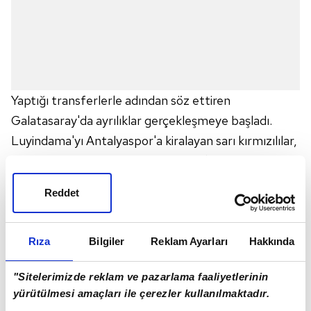
Yaptığı transferlerle adından söz ettiren
Galatasaray'da ayrılıklar gerçekleşmeye başladı.
Luyindama'yı Antalyaspor'a kiralayan sarı kırmızılılar,
Emre Akbaba'yı da bonservisiyle
Adana
Demirspor
'a gönderdi.
Reddet
Tecrübeli futbolcu Adana ekibi ile 2 yıllık anlaşmaya
vardı.
BONSERVİSİNE 500 BİN EURO
Rıza
Bilgiler
Reklam Ayarları
Hakkında
Cimbom'un kasasına bu transfer için 500 bin
"Sitelerimizde reklam ve pazarlama faaliyetlerinin
Euro bonservis bedeli girecek. Ayrıca oyuncu
yürütülmesi amaçları ile çerezler kullanılmaktadır.
başka bir kulübe transfer olursa, bedelin yüzde