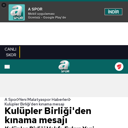
×
A SPOR
İNDİR
Mobil uygulaması
Ücretsiz - Google Play'de
CANLI
SKOR
A Spor
Yeni Malatyaspor Haberleri
Kulüpler Birliği'den kınama mesajı
Kulüpler Birliği'den
kınama mesajı