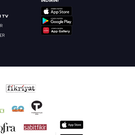
İNDİRİN!
I TV
OR
BER