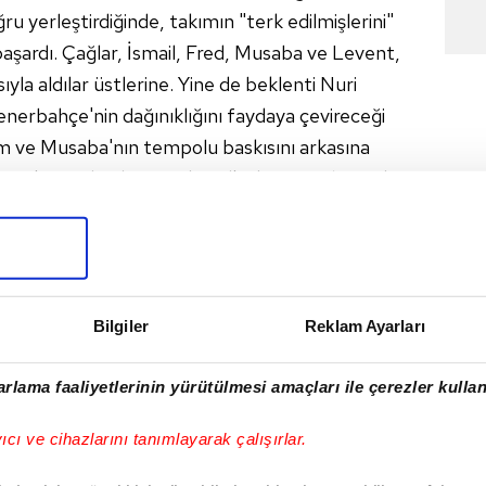
ru yerleştirdiğinde, takımın "terk edilmişlerini"
şardı. Çağlar, İsmail, Fred, Musaba ve Levent,
yla aldılar üstlerine. Yine de beklenti Nuri
nerbahçe'nin dağınıklığını faydaya çevireceği
m ve Musaba'nın tempolu baskısını arkasına
ayıp kontrolü ele geçirdi. Belki de sezon başından
rgüsünde atak gücünü sahip oldular. İlk golün
lmesiyle gelmesi de, tüm grubun inancını
ir yoluydu ama, kupalar gittikten sonra. Bu maçı
Bilgiler
Reklam Ayarları
rlama faaliyetlerinin yürütülmesi amaçları ile çerezler kullan
ı, oyun gücü, maçtan puan almak zorunda olması,
ncu grubu'nu duygudan uzaklaştırıp, sayıların peşine
yıcı ve cihazlarını tanımlayarak çalışırlar.
a olmuyor. Kadro iyi bir takım olduğunu gösterdi.