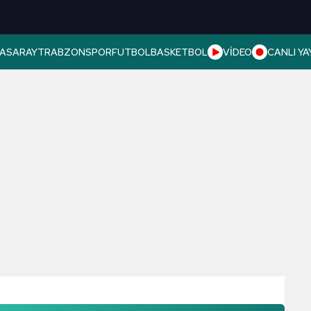
ASARAY
TRABZONSPOR
FUTBOL
BASKETBOL
VİDEO
CANLI YA