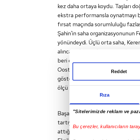
kez daha ortaya koydu. Taşları doğ
ekstra performansla oynatmayı ba
fırsat maçında sorumluluğu fazlası
Şahin'in saha organizasyonunun Fe
yönündeydi. Üçlü orta saha, Kere
alınca, rakibe yakın – temaslı oyn
beri en organize, istekli ve pas ö
Oosterwolde'nin adeta defansı de
Reddet
gösteriyor. "Biz buyuz" demenin b
ölçü kabul edebilir miyiz?
Rıza
"Sitelerimizde reklam ve paza
Başakşehir'in dördüncülük iddias
tartıyı adaletli hale getirir. Oyu
Bu çerezler, kullanıcıların tara
attığınızda hikayende mutlu son d