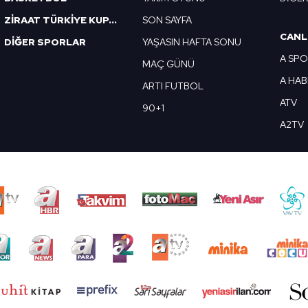
ZİRAAT TÜRKİYE KUPASI
SON SAYFA
CANL
DİĞER SPORLAR
YAŞASIN HAFTA SONU
A SP
MAÇ GÜNÜ
A HA
ARTI FUTBOL
ATV
90+1
A2TV