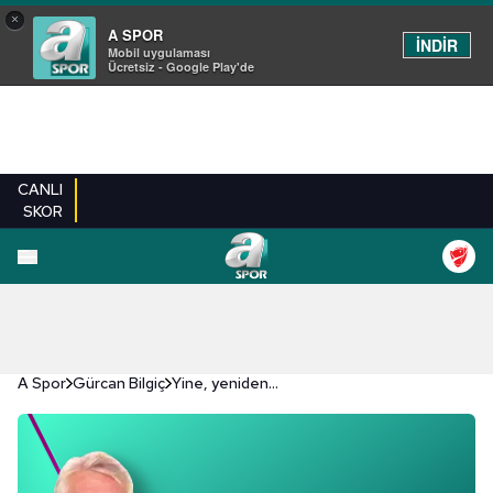
×
A SPOR
İNDİR
Mobil uygulaması
Ücretsiz - Google Play'de
CANLI
SKOR
A Spor
Gürcan Bilgiç
Yine, yeniden…