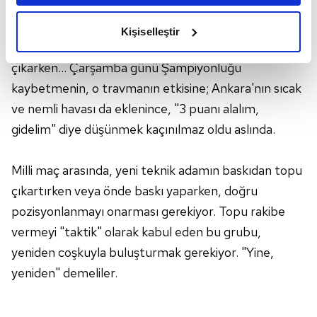
bitti. Gol atmayı düşünmekten çıkıp, skoru koruyup,
amacımızın size daha iyi bir reklam deneyimi sunmak
olduğunu ve sizlere en iyi içerikleri sunabilmek adına
maçı kazanmanın peşine düştüler. Fred, İrfan Can
Kişiselleştir
elimizden gelen çabayı gösterdiğimizi ve bu noktada,
Kahveci veya Talisca; adım atacak halleri kalmamıştı
reklamların maliyetlerimizi karşılamak noktasında tek gelir
çıkarken… Çarşamba günü Şampiyonluğu
kalemimiz olduğunu sizlere hatırlatmak isteriz.
kaybetmenin, o travmanın etkisine; Ankara'nın sıcak
ve nemli havası da eklenince, "3 puanı alalım,
Her halükârda, kullanıcılar, bu çerezlere izin vermedikleri
takdirde, kullanıcılara hedefli reklamlar
gidelim" diye düşünmek kaçınılmaz oldu aslında.
gösterilmeyecektir."
Milli maç arasında, yeni teknik adamın baskıdan topu
Sizlere daha iyi bir hizmet sunabilmek için İnternet
çıkartırken veya önde baskı yaparken, doğru
Sitemizde kendimize ve üçüncü kişilere ait çerezler
pozisyonlanmayı onarması gerekiyor. Topu rakibe
kullanılmaktadır. Bu çerezler vasıtasıyla çeşitli kişisel
verileriniz işlenmekte olup gerekli olan çerezler bilgi
vermeyi "taktik" olarak kabul eden bu grubu,
toplumu hizmetlerinin sunulması amacıyla
yeniden coşkuyla buluşturmak gerekiyor. "Yine,
kullanılmaktadır. Diğer çerezler, sitemizin daha işlevsel
yeniden" demeliler.
kılınması ve kişiselleştirilmesi ve sizlere yönelik
reklam/pazarlama faaliyetlerinin yapılması, amaçlarıyla
sınırlı olarak açık rızanız dahilinde kullanılacaktır.