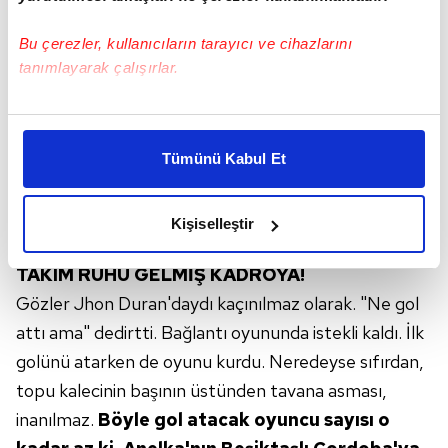
Bu çerezler, kullanıcıların tarayıcı ve cihazlarını
tanımlayarak çalışırlar.
Bu çerezlere izin vermeniz halinde sizlere özel
kişiselleştirilmiş reklamlar sunabilir, sayfalarımızda sizlere
Tümünü Kabul Et
daha iyi reklam deneyimi yaşatabiliriz. Bunu yaparken
amacımızın size daha iyi bir reklam deneyimi sunmak
olduğunu ve sizlere en iyi içerikleri sunabilmek adına
Kişiselleştir
elimizden gelen çabayı gösterdiğimizi ve bu noktada,
reklamların maliyetlerimizi karşılamak noktasında tek gelir
TAKIM RUHU GELMİŞ KADROYA!
kalemimiz olduğunu sizlere hatırlatmak isteriz.
Gözler Jhon Duran'daydı kaçınılmaz olarak. "Ne gol
attı ama" dedirtti. Bağlantı oyununda istekli kaldı. İlk
Her halükârda, kullanıcılar, bu çerezlere izin vermedikleri
takdirde, kullanıcılara hedefli reklamlar
golünü atarken de oyunu kurdu. Neredeyse sıfırdan,
gösterilmeyecektir."
topu kalecinin başının üstünden tavana asması,
inanılmaz.
Böyle gol atacak
oyuncu sayısı o
Sizlere daha iyi bir hizmet sunabilmek için İnternet