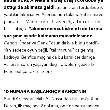
kadar az ki, Anelka'nın
Beşiktaşlı Cordoba'ya
Sitemizde kendimize ve üçüncü kişilere ait çerezler
attığı da aklımıza geldi.
Şu an transferde ikide iki
kullanılmaktadır. Bu çerezler vasıtasıyla çeşitli kişisel
verileriniz işlenmekte olup gerekli olan çerezler bilgi
yaptılar. Skriniar ve Asensio'nun takıma katılması ve
toplumu hizmetlerinin sunulması amacıyla
planlardaki Maximin efekti verecek, adam eksilten
kullanılmaktadır. Diğer çerezler, sitemizin daha işlevsel
hızlı sol açık.
Takımın mevcut iskeleti de
forma
kılınması ve kişiselleştirilmesi ve sizlere yönelik
yarışının içinde kalmanın
mücadelesinde.
reklam/pazarlama faaliyetlerinin yapılması, amaçlarıyla
Cengiz Ünder ve Cenk Tosun'da bile bunu gördük.
sınırlı olarak açık rızanız dahilinde kullanılacaktır.
Yani sadece oyun değil, "takım ruhu" da gelmiş
Çerezlere ilişkin tercihlerinizi aşağıda yer alan panel
kadroya. Benfica maçına da bu karakter damga
vasıtasıyla belirleyebilirsiniz. Çerezlere ilişkin detaylı bilgi
vurursa, sorun yaşayan değil, problem çözen bir
için Ayarlar butonuna tıklayabilir,
Çerez Bilgilendirme
Fenerbahçe takımı izleriz.
Metnimizi
ziyaret edebilirsiniz.
6698 sayılı Kişisel Verilerin Korunması Kanunu uyarınca
hazırlanmış Aydınlatma Metnimizi okumak ve sitemizde
10 NUMARA BAŞLANGIÇ
F.BAHÇE'NİN
ilgili mevzuata uygun olarak kullanılan çerezlerle ilgili bilgi
Suudi Arabistan ekibi Al-Nassr'dan kiraladığı Jhon
almak için lütfen
tıklayınız
.
Duran, ilk maçında 2 gol attı, performansı sadece