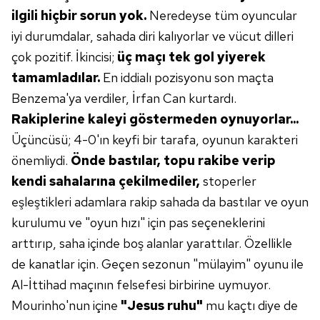
ilgili hiçbir sorun yok.
Neredeyse tüm oyuncular
iyi durumdalar, sahada diri kalıyorlar ve vücut dilleri
çok pozitif. İkincisi;
üç maçı tek gol yiyerek
tamamladılar.
En iddialı pozisyonu son maçta
Benzema'ya verdiler, İrfan Can kurtardı.
Rakiplerine kaleyi göstermeden
oynuyorlar...
Üçüncüsü; 4-0'ın keyfi bir tarafa, oyunun karakteri
önemliydi.
Önde bastılar, topu rakibe
verip
kendi sahalarına çekilmediler,
stoperler
eşleştikleri adamlara rakip sahada da bastılar ve oyun
kurulumu ve "oyun hızı" için pas seçeneklerini
arttırıp, saha içinde boş alanlar yarattılar. Özellikle
de kanatlar için. Geçen sezonun "mülayim" oyunu ile
Al-İttihad maçının felsefesi birbirine uymuyor.
Mourinho'nun içine
"Jesus ruhu"
mu kaçtı diye de