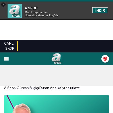
×
A SPOR
İNDİR
Mobil uygulaması
Ücretsiz - Google Play'de
CANLI
SKOR
A Spor
Gürcan Bilgiç
Duran Anelka’yı hatırlattı