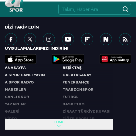
BIZI TAKIP EDIN
UYGULAMALARIMIZI İNDİRİN!
ANASAYFA
BEŞİKTAŞ
A SPOR CANLI YAYIN
GALATASARAY
A SPOR RADYO
FENERBAHÇE
HABERLER
TRABZONSPOR
CANLI SKOR
FUTBOL
YAZARLAR
BASKETBOL
GALERİ
ZİRAAT TÜRKİYE KUPASI
VİDEO
DİĞER SPORLAR
TÜMÜ
PROGRAMLAR
VIDEO