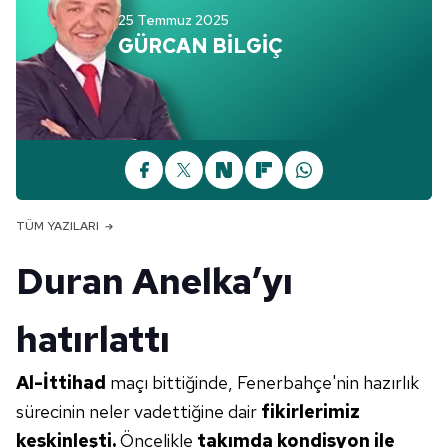
25 Temmuz 2025
GÜRCAN BİLGİÇ
TÜM YAZILARI
Duran Anelka’yı
hatırlattı
Al-İttihad
maçı bittiğinde, Fenerbahçe'nin hazırlık
sürecinin neler vadettiğine dair
fikirlerimiz
keskinleşti.
Öncelikle
takımda kondisyon ile