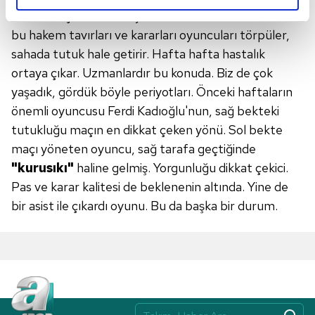
Fenerbahçe kazandı diye sessiz kalacak ortalık. Ama
reklamların maliyetlerimizi karşılamak noktasında tek gelir
kalemimiz olduğunu sizlere hatırlatmak isteriz.
bu hakem tavırları ve kararları oyuncuları törpüler,
sahada tutuk hale getirir. Hafta hafta hastalık
Her halükârda, kullanıcılar, bu çerezlere izin vermedikleri
ortaya çıkar. Uzmanlardır bu konuda. Biz de çok
takdirde, kullanıcılara hedefli reklamlar
yaşadık, gördük böyle periyotları. Önceki haftaların
gösterilmeyecektir."
önemli oyuncusu Ferdi Kadıoğlu'nun, sağ bekteki
tutukluğu maçın en dikkat çeken yönü. Sol bekte
Sizlere daha iyi bir hizmet sunabilmek için İnternet
maçı yöneten oyuncu, sağ tarafa geçtiğinde
Sitemizde kendimize ve üçüncü kişilere ait çerezler
"kurusıkı"
haline gelmiş. Yorgunluğu dikkat çekici.
kullanılmaktadır. Bu çerezler vasıtasıyla çeşitli kişisel
verileriniz işlenmekte olup gerekli olan çerezler bilgi
Pas ve karar kalitesi de beklenenin altında. Yine de
toplumu hizmetlerinin sunulması amacıyla
bir asist ile çıkardı oyunu. Bu da başka bir durum.
kullanılmaktadır. Diğer çerezler, sitemizin daha işlevsel
kılınması ve kişiselleştirilmesi ve sizlere yönelik
reklam/pazarlama faaliyetlerinin yapılması, amaçlarıyla
sınırlı olarak açık rızanız dahilinde kullanılacaktır.
Çerezlere ilişkin tercihlerinizi aşağıda yer alan panel