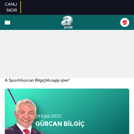
CANLI
SKOR
A Spor
Gürcan Bilgiç
Acayip işler!
29 Eylül 2023
GÜRCAN BİLGİÇ