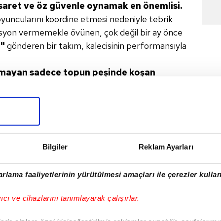
saret ve öz güvenle oynamak en önemlisi.
yuncularını koordine etmesi nedeniyle tebrik
syon vermemekle övünen, çok değil bir ay önce
z"
gönderen bir takım, kalecisinin performansıyla
amayan
sadece topun peşinde
koşan
 kapattı.
Onun üst düzey performansına rağmen
topu karşıladı. Antalyaspor maçı sonrasında
t'ın, on birini sadece Van Persie tercihi ile
ne yapsın? Yerine koyacağı adamlar, Diyarbakır'da
de araması gerekiyordu
ve takım kalitesi
Bilgiler
Reklam Ayarları
 geçecek kalitede değil.
Uzun
oynamayı
kımı oraya taşıyabilecek özellikte değil.
rlama faaliyetlerinin yürütülmesi amaçları ile çerezler kullan
k daha iyi anlamıştır kenarda takımını
manın dayanılmaz hafifliğini hissediyordur
yıcı ve cihazlarını tanımlayarak çalışırlar.
yında oyuncu kalitesi
yükselmezse, böyle
Volkan Demirel'in ellerine tutunan ve Lens'in bir