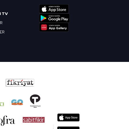
I TV
OR
BER