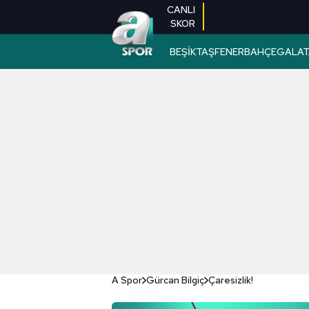
CANLI
SKOR
BEŞİKTAŞ
FENERBAHÇE
GALAT
A Spor
Gürcan Bilgiç
Çaresizlik!