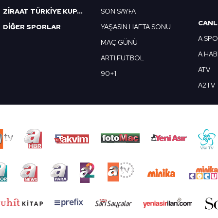
ZİRAAT TÜRKİYE KUPASI
SON SAYFA
CANL
DİĞER SPORLAR
YAŞASIN HAFTA SONU
A SP
MAÇ GÜNÜ
A HA
ARTI FUTBOL
ATV
90+1
A2TV