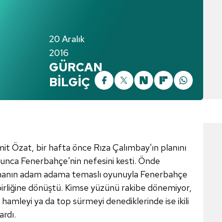
20 Aralık
2016
GÜRCAN
BİLGİÇ
mit Özat, bir hafta önce Rıza Çalımbay'ın planını
yunca Fenerbahçe'nin nefesini kesti. Önde
sahanın adam adama temaslı oyunuyla Fenerbahçe
 birliğine dönüştü. Kimse yüzünü rakibe dönemiyor,
 hamleyi ya da top sürmeyi denediklerinde ise ikili
ardı.