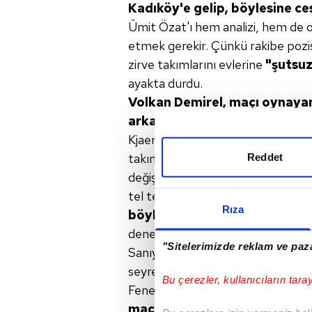
Kadıköy'e gelip, böylesine
ce
Ümit Özat'ı hem analizi, hem de o
etmek gerekir. Çünkü rakibe pozi
zirve takımlarını evlerine
"şutsu
ayakta durdu.
Volkan Demirel, maçı oynay
arkadaşlarının
tüm açıklarını
Kjaer iki kez gol çizgisi üstünde 
takımına demediği kalmayan Advocaa
Reddet
değiştirmesi de ilginç. Ama adam 
tel tel döküldüler!
Çareyi genel
Rıza
böylesine bir baskıyı
paslarla
denese, öndekiler topu tutup,
ta
"Sitelerimizde reklam ve paza
Sanıyorum; çaresizlik ne demek ço
seyrederken. Kötü oynarken kazan
Bu çerezler, kullanıcıların tara
Fenerbahçe tarafı...
Eğer Ocak a
maçların sayısı da artacaktır.