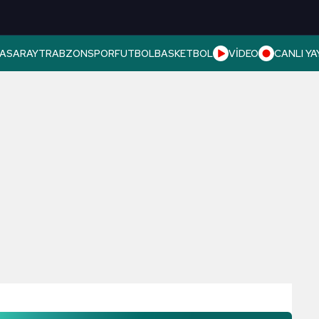
ASARAY
TRABZONSPOR
FUTBOL
BASKETBOL
VİDEO
CANLI YA