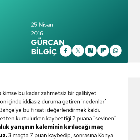
25 Nisan
2016
GÜRCAN
BİLGİÇ
 kimse bu kadar zahmetsiz bir galibiyet
n içinde iddiasız duruma getiren 'nedenler'
F.Bahçe'ye bu fırsatı değerlendirmek kaldı.
yetten kurtulurken kaybettiği 2 puana "sevinen"
uk yarışının
kaleminin kırılacağı maç
uz.
3 maçta 7 puan kaybedip, sonrasına Konya