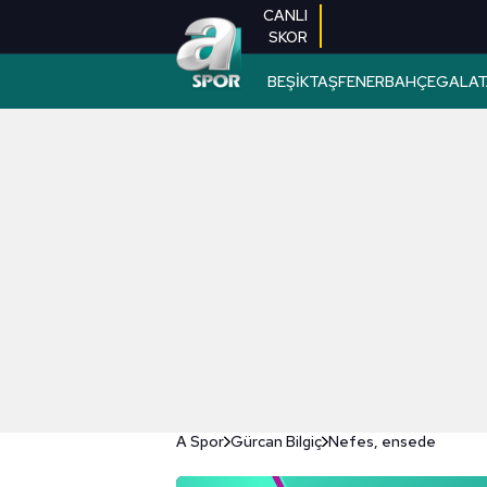
CANLI
SKOR
BEŞİKTAŞ
FENERBAHÇE
GALAT
A Spor
Gürcan Bilgiç
Nefes, ensede