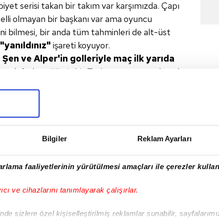
ibiyet serisi takan bir takım var karşımızda. Çapı
i belli olmayan bir başkanı var ama oyuncu
i bilmesi, bir anda tüm tahminleri de alt-üst
"yanıldınız"
işareti koyuyor.
n Şen
ve Alper'in golleriyle maç ilk yarıda
ancak fark ettiğimiz
bir Trabzonspor penaltısı da
maçında Mustafa Yumlu'nun pozisyonuna
"devam"
ine çarpan topu göremedi. Temposuzluğu nedeniyle
 4 golle geçmesi de iki takım arasındaki kalitenin
 akil isimleri bile bu maç için umutsuz yorumlar
 belki biz de bir
şeyler yaparız"
diyerek
Bilgiler
Reklam Ayarları
edet umarken bitime 5 dakika kala yaşananlara
rlama faaliyetlerinin yürütülmesi amaçları ile çerezler kullan
ktaş ile farkı "üçe" indirdi. Kalan haftalar için
Daha zor maçlar, daha büyük gerilimler olacak.
yıcı ve cihazlarını tanımlayarak çalışırlar.
yem, sahaya atlayıp, çizgi hakemine saldıran iki
de sizlere özel kişiselleştirilmiş reklamlar sunabilir, sayfalarım
rı tazmin etmek için şikâyetçi olmalarıdır. Madem