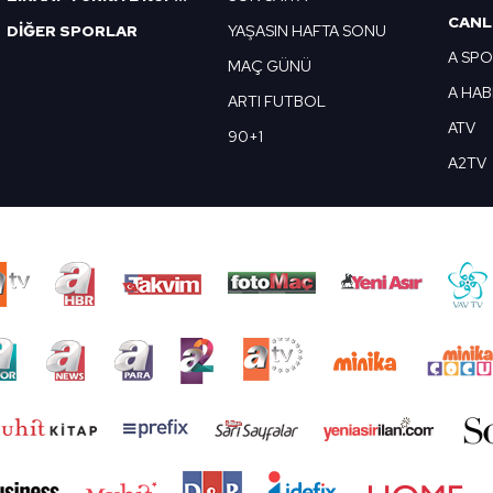
CANL
DİĞER SPORLAR
YAŞASIN HAFTA SONU
A SP
MAÇ GÜNÜ
A HA
ARTI FUTBOL
ATV
90+1
A2TV