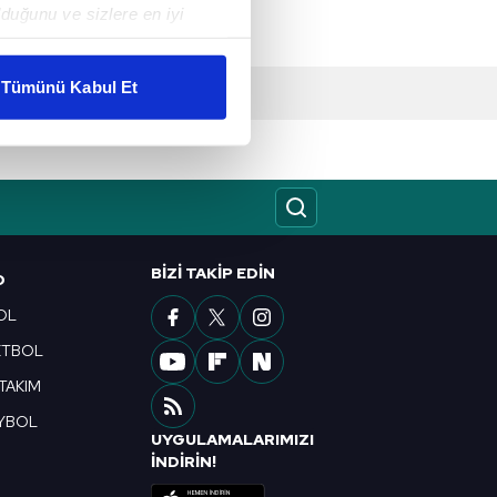
duğunu ve sizlere en iyi
liyetlerimizi karşılamak
Tümünü Kabul Et
ar gösterilmeyecektir."
çerezler kullanılmaktadır. Bu
u hizmetlerinin sunulması
i ve sizlere yönelik
nılacaktır.
BIZI TAKIP EDIN
O
kin detaylı bilgi için Ayarlar
OL
ETBOL
 TAKIM
ak ve sitemizde ilgili
YBOL
UYGULAMALARIMIZI
R
İNDİRİN!