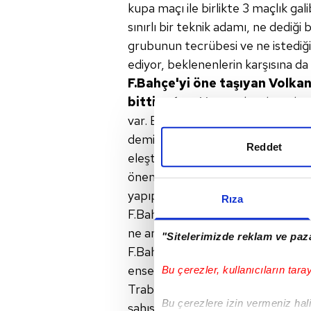
kupa maçı ile birlikte 3 maçlık gal
sınırlı bir teknik adamı, ne dediğ
grubunun tecrübesi ve ne istediğin
ediyor, beklenenlerin karşısına da
F.Bahçe'yi öne taşıyan Volka
bitti
zaten.
Yayın tekrarlarında 
var. Bülent Yıldırım, Beşiktaş 
demişti, bu kez Hasan Ali'nin el
Reddet
eleştirdiğimiz F.Bahçe'nin bu maçı
önemli göstergesi. Trabzonspor'un
yapıp,
"Galatasaray yenilmedi,
Rıza
F.Bahçe
"beceriksizliğinden"
m
ne anlam vereceğiz?
"Sitelerimizde reklam ve paza
F.Bahçe şampiyonluk yarışında, Beşi
enseye kuvvetli bir nefes üfledi. 
Bu çerezler, kullanıcıların tara
Trabzon yönetimine naçizane tavsi
Bu çerezlere izin vermeniz halin
şahıstan, kulübün uğrayacağı zara