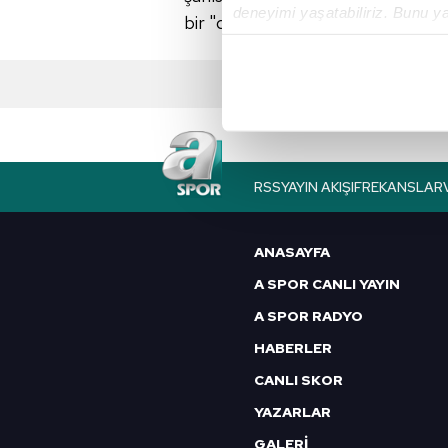
deneyimi yaşatabiliriz. Bunu y
bir "delikanlılık" yapıyorlar, raconu
içerikleri sunabilmek adına el
noktasında tek gelir kalemimiz 
Her halükârda, kullanıcılar, bu 
Sizlere daha iyi bir hizmet sun
çerezler vasıtasıyla çeşitli kiş
RSS
YAYIN AKIŞI
FREKANSLAR
amacıyla kullanılmaktadır. Diğer
reklam/pazarlama faaliyetlerinin
ANASAYFA
Çerezlere ilişkin tercihlerinizi 
A SPOR CANLI YAYIN
butonuna tıklayabilir,
Çerez Bi
A SPOR RADYO
HABERLER
6698 sayılı Kişisel Verilerin 
mevzuata uygun olarak kullanılan
CANLI SKOR
YAZARLAR
GALERİ