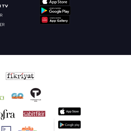
I TV
OR
BER