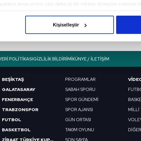
aparken amacımızın size daha iyi bir reklam deneyimi sunmak ol
 da bilsinler.
imizden gelen çabayı gösterdiğimizi ve bu noktada, reklamların ma
olduğunu sizlere hatırlatmak isteriz.
Kişiselleştir
çerezlere izin vermedikleri takdirde, kullanıcılara hedefli reklaml
abilmek için İnternet Sitemizde kendimize ve üçüncü kişilere ait 
isel verileriniz işlenmekte olup gerekli olan çerezler bilgi toplum
VERI POLITIKASI
GIZLILIK BILDIRIMI
KÜNYE / İLETIŞIM
 çerezler, sitemizin daha işlevsel kılınması ve kişiselleştirilmes
 yapılması, amaçlarıyla sınırlı olarak açık rızanız dahilinde kulla
BEŞİKTAŞ
PROGRAMLAR
VIDE
aşağıda yer alan panel vasıtasıyla belirleyebilirsiniz. Çerezlere iliş
GALATASARAY
SABAH SPORU
FUTB
lgilendirme Metnimizi
ziyaret edebilirsiniz.
FENERBAHÇE
SPOR GÜNDEMİ
BASK
TRABZONSPOR
SPOR AJANSI
MİLLİ
Korunması Kanunu uyarınca hazırlanmış Aydınlatma Metnimizi okum
 çerezlerle ilgili bilgi almak için lütfen
tıklayınız
.
FUTBOL
GÜN ORTASI
VOLE
BASKETBOL
TAKIM OYUNU
DİĞE
ZİRAAT TÜRKİYE KUPASI
SON SAYFA