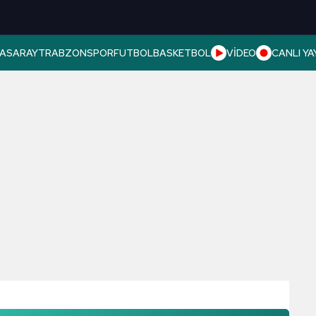
ASARAY
TRABZONSPOR
FUTBOL
BASKETBOL
VİDEO
CANLI YA