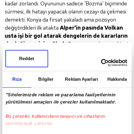
kadar zorlandı. Oyununun sadece 'Bozma' biçiminde
sürmesi, ilk hatayı yapacak olanın cezayı da çekmesi
demekti. Konya da fırsat yakaladı ama pozisyon
değiştirdikleri ilk atakta
Alper'in pasında Volkan
usta işi bir
gol atarak dengelerin de kararların
da
değişmesini sağladı.
Santrası yapılmayan Nani
golü ise ikinci bir ustanın, büyük bir acemiliği tabelaya
Reddet
rakamlandırmasıydı. Soyunma odasına Fenerbahçe
moralli giderken, Konyaspor'da gerginlik vardı.
Defansta
4, orta sahada 2 ön tarafta da
Rıza
Bilgiler
Reklam Ayarları
Hakkında
Fernandao rotasyonu ile Pereira
sanki
Trabzon lig maçını daha önemsemiş
gözüktü.
"Sitelerimizde reklam ve pazarlama faaliyetlerinin
Sadece Kjaer'in
devamlı oynadığı Fenerbahçe
yürütülmesi amaçları ile çerezler kullanılmaktadır.
defansının
bir pozisyon haricinde meşhur bek
hücumlarını, ilk 45'te etkili gerçekleştiremediğinin
Bu çerezler, kullanıcıların tarayıcı ve cihazlarını
tanımlayarak çalışırlar.
altını çizelim. Volkan
Şen'in cesur ve bir o kadar da
tribün
ile inatlaşan tavrıyla Konya ceza alanına