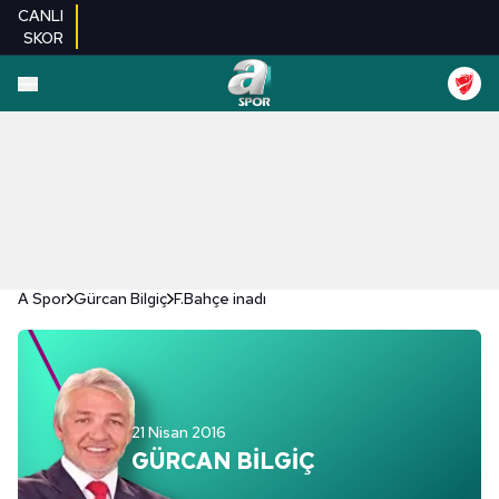
CANLI
SKOR
A Spor
Gürcan Bilgiç
F.Bahçe inadı
21 Nisan 2016
GÜRCAN BİLGİÇ