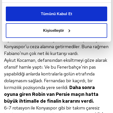
Bu çerezlere izin vermeniz halinde sizlere özel
girdiler. Topun sorumluluğunu
Nani almadı, Ozan ile
kişiselleştirilmiş reklamlar sunabilir, sayfalarımızda sizlere
Mehmet rakibi
kovalarken '
istiyorum
' diyen ikinci
Tümünü Kabul Et
daha iyi reklam deneyimi yaşatabiliriz. Bunu yaparken
oyuncu Alper'di.
İkinci 45'te 60'ta
gelen Volkan-
amacımızın size daha iyi bir reklam deneyimi sunmak
Souza değişikliği ile
Pereira, geri dörtlüsünü
olduğunu ve sizlere en iyi içerikleri sunabilmek adına
Kişiselleştir
'yedili'
yaptı.
elimizden gelen çabayı gösterdiğimizi ve bu noktada,
Öyle bir duvar ördüler ki şut ve duran toplar dışında
reklamların maliyetlerimizi karşılamak noktasında tek gelir
kalemimiz olduğunu sizlere hatırlatmak isteriz.
Konyaspor'u ceza alanına getirmediler. Buna rağmen
Fabiano'nun çok net iki kurtarışı vardı.
Her halükârda, kullanıcılar, bu çerezlere izin vermedikleri
Aykut Kocaman, defansından eksiltmeyi göze alarak
takdirde, kullanıcılara hedefli reklamlar
ofansif hamle yaptı. Ve bu Fenerbahçe'nin pas
gösterilmeyecektir."
yapabildiği anlarda kontralarla golün etrafında
dolaşmasını sağladı. Fernandao bir kaçırdı, bir
Sizlere daha iyi bir hizmet sunabilmek için İnternet
kırmızılık pozisyonda yere serildi.
Daha sonra
Sitemizde kendimize ve üçüncü kişilere ait çerezler
oyuna giren Robin
van Persie maçın hatta
kullanılmaktadır. Bu çerezler vasıtasıyla çeşitli kişisel
verileriniz işlenmekte olup gerekli olan çerezler bilgi
büyük ihtimalle
de finalin kararını verdi.
toplumu hizmetlerinin sunulması amacıyla
6-7 rotasyon ile Konyaspor gibi bir takımı çaresiz
kullanılmaktadır. Diğer çerezler, sitemizin daha işlevsel