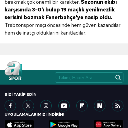
bırakmak çok önemli bir karakter.
Sezonun ekibi
kılınması ve kişiselleştirilmesi ve sizlere yönelik
karşısında
3-0'ı bulup 19 maçlık yenilmezlik
reklam/pazarlama faaliyetlerinin yapılması, amaçlarıyla
serisini bozmak Fenerbahçe'ye
nasip oldu.
sınırlı olarak açık rızanız dahilinde kullanılacaktır.
Trabzonspor maçı öncesinde hem güven kazandılar
hem de inatçı olduklarını kanıtladılar.
Çerezlere ilişkin tercihlerinizi aşağıda yer alan panel
vasıtasıyla belirleyebilirsiniz. Çerezlere ilişkin detaylı bilgi
için Ayarlar butonuna tıklayabilir,
Çerez Bilgilendirme
Metnimizi
ziyaret edebilirsiniz.
6698 sayılı Kişisel Verilerin Korunması Kanunu uyarınca
hazırlanmış Aydınlatma Metnimizi okumak ve sitemizde
ilgili mevzuata uygun olarak kullanılan çerezlerle ilgili bilgi
almak için lütfen
tıklayınız
.
BIZI TAKIP EDIN
UYGULAMALARIMIZI İNDİRİN!