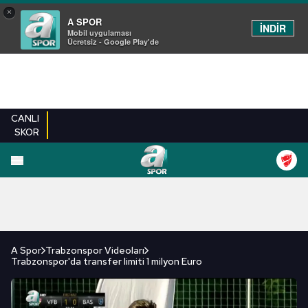
×
A SPOR
İNDİR
Mobil uygulaması
Ücretsiz - Google Play'de
CANLI
SKOR
FUTBOL
BASKETBOL
VOLEYBOL
MILLI TAKIM
PROGRAMLAR
DIĞE
A Spor
Trabzonspor Videoları
Trabzonspor'da transfer limiti 1 milyon Euro