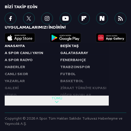
BIZI TAKIP EDIN
UYGULAMALARIMIZI İNDİRİN!
ANASAYFA
BEŞİKTAŞ
A SPOR CANLI YAYIN
GALATASARAY
A SPOR RADYO
FENERBAHÇE
HABERLER
TRABZONSPOR
CANLI SKOR
FUTBOL
YAZARLAR
BASKETBOL
GALERİ
ZİRAAT TÜRKİYE KUPASI
VİDEO
DİĞER SPORLAR
TÜMÜ
PROGRAMLAR
VIDEO
SABAH SPORU
FUTBOL
Copyright © 2026 A Spor. Tüm Hakları Saklıdır. Turkuvaz Haberleşme ve
SPOR GÜNDEMİ
BASKETBOL
Yayıncılık A.Ş.
SPOR AJANSI
MİLLİ TAKIM