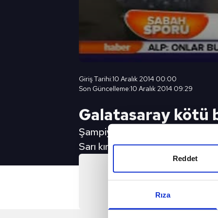
Giriş Tarihi:
10 Aralık 2014 00:00
Son Güncelleme:
10 Aralık 2014 09:29
Galatasaray kötü b
Şampiyonlar Ligi'ndeki son maçınd
Sarı kırmızılı ekip, İstanbul'da 
Reddet
Önc
Gençlerbirliği fa
Rıza