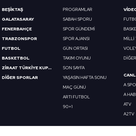
Korunması Kanunu uyarınca hazırlanmış Aydınlatma Metnimizi okum
BEŞİKTAŞ
PROGRAMLAR
VIDE
 çerezlerle ilgili bilgi almak için lütfen
tıklayınız
.
GALATASARAY
SABAH SPORU
FUTB
FENERBAHÇE
SPOR GÜNDEMİ
BASK
TRABZONSPOR
SPOR AJANSI
MİLLİ
FUTBOL
GÜN ORTASI
VOLE
BASKETBOL
TAKIM OYUNU
DİĞE
ZİRAAT TÜRKİYE KUPASI
SON SAYFA
CANL
DİĞER SPORLAR
YAŞASIN HAFTA SONU
A SP
MAÇ GÜNÜ
A HA
ARTI FUTBOL
ATV
90+1
A2TV