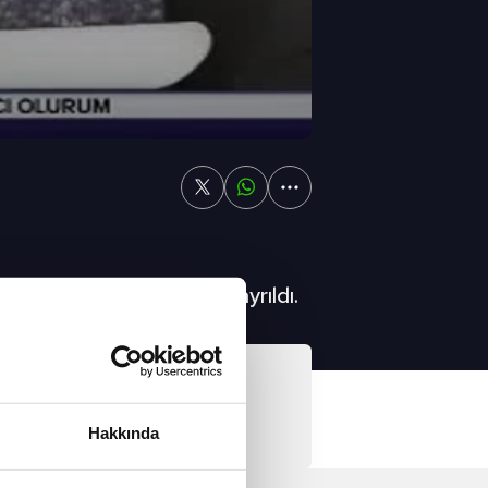
yine hayal kırıklığıyla ayrıldı.
Video
 da olsa turladı
Hakkında