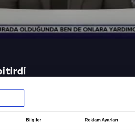
itirdi
a prestijli bir skor hedefleyen Galatasaray sahadan 
Arsenal'e 4-1 mağlup oldu.
eki Video
Sonraki 
rklı kazandı
Akhisar zor
Bilgiler
Reklam Ayarları