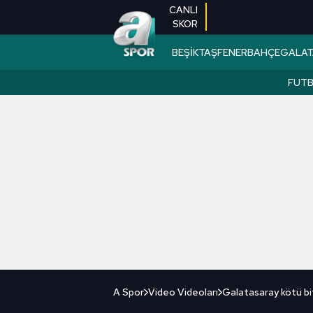
CANLI
SKOR
BEŞİKTAŞ
FENERBAHÇE
GALAT
FUT
A Spor
Video Videoları
Galatasaray kötü bit