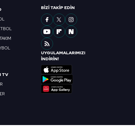
ak ve sitemizde ilgili
BIZI TAKIP EDIN
O
OL
ETBOL
 TAKIM
YBOL
UYGULAMALARIMIZI
R
İNDİRİN!
I TV
OR
BER