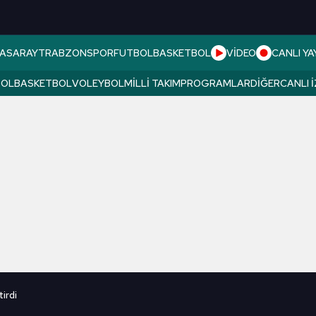
ASARAY
TRABZONSPOR
FUTBOL
BASKETBOL
VİDEO
CANLI YA
BOL
BASKETBOL
VOLEYBOL
MILLI TAKIM
PROGRAMLAR
DIĞER
CANLI 
irdi