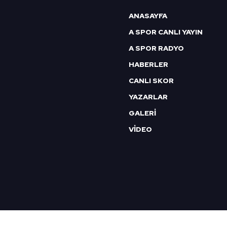
6698 sayılı Kişisel Verilerin 
ANASAYFA
mevzuata uygun olarak kullanılan
A SPOR CANLI YAYIN
A SPOR RADYO
HABERLER
CANLI SKOR
YAZARLAR
GALERİ
VİDEO