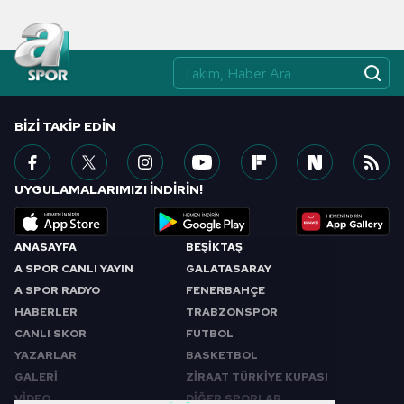
BIZI TAKIP EDIN
UYGULAMALARIMIZI İNDİRİN!
ANASAYFA
BEŞİKTAŞ
A SPOR CANLI YAYIN
GALATASARAY
A SPOR RADYO
FENERBAHÇE
HABERLER
TRABZONSPOR
CANLI SKOR
FUTBOL
YAZARLAR
BASKETBOL
GALERİ
ZİRAAT TÜRKİYE KUPASI
VİDEO
DİĞER SPORLAR