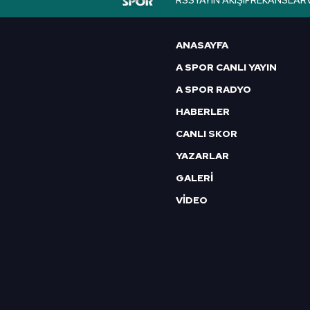
RSS
YAYIN AKIŞI
FREKANSLAR
6698 sayılı Kişisel Verilerin 
mevzuata uygun olarak kullanılan
ANASAYFA
A SPOR CANLI YAYIN
A SPOR RADYO
HABERLER
CANLI SKOR
YAZARLAR
GALERİ
VİDEO