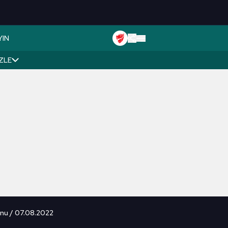
YIN
İZLE
unu / 07.08.2022