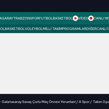
ASARAY
TRABZONSPOR
FUTBOL
BASKETBOL
VİDEO
CANLI YA
BOL
BASKETBOL
VOLEYBOL
MILLI TAKIM
PROGRAMLAR
DIĞER
CANLI 
- Galatasaray Savaş Çorlu Maç Öncesi Yorumları! / A Spor / Takım Oy