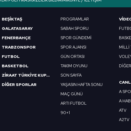
VERI POLITIKASI
GIZLILIK BILDIRIMI
KÜNYE / İLETIŞIM
Korunması Kanunu uyarınca hazırlanmış Aydınlatma Metnimizi okum
 çerezlerle ilgili bilgi almak için lütfen
tıklayınız
.
BEŞİKTAŞ
PROGRAMLAR
VIDE
GALATASARAY
SABAH SPORU
FUTB
FENERBAHÇE
SPOR GÜNDEMİ
BASK
TRABZONSPOR
SPOR AJANSI
MİLLİ
FUTBOL
GÜN ORTASI
VOLE
BASKETBOL
TAKIM OYUNU
DİĞE
ZİRAAT TÜRKİYE KUPASI
SON SAYFA
CANL
DİĞER SPORLAR
YAŞASIN HAFTA SONU
A SP
MAÇ GÜNÜ
A HA
ARTI FUTBOL
ATV
90+1
A2TV