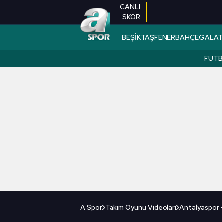
CANLI
SKOR
BEŞİKTAŞ
FENERBAHÇE
GALAT
FUT
A Spor
Takım Oyunu Videoları
Antalyaspor 