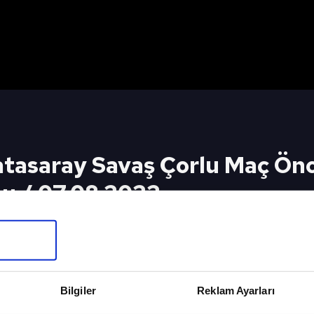
atasaray Savaş Çorlu Maç Önce
u / 07.08.2022
ş Çorlu Maç Öncesi Yorumları! / A Spor / Takım 
eki Video
Sonraki 
5/02/2025
Takım Oyu
Bilgiler
Reklam Ayarları