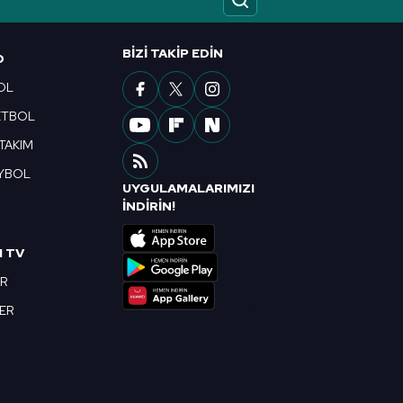
ak ve sitemizde ilgili
BIZI TAKIP EDIN
O
OL
ETBOL
 TAKIM
YBOL
UYGULAMALARIMIZI
R
İNDİRİN!
I TV
OR
BER