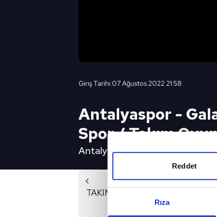
Giriş Tarihi:
07 Ağustos 2022 21:58
Antalyaspor - Gal
Spor / Takım Oyun
Antalyaspor - Galatasaray Sava
Reddet
Önc
TAKIM OYUNU FULL BÖLÜM - 1
Rıza