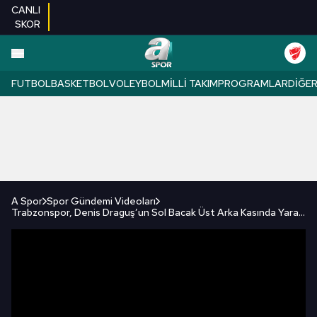
CANLI
SKOR
FUTBOL
BASKETBOL
VOLEYBOL
MILLI TAKIM
PROGRAMLAR
DIĞE
A Spor
Spor Gündemi Videoları
Trabzonspor, Denis Draguş’un Sol Bacak Üst Arka Kasında Yaralanma Tespit Edildiğini Açıkladı