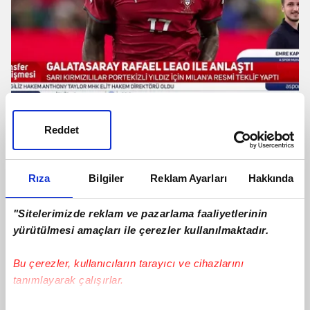
Galatasaray Rafael Leao ile anlaştı!
İşte Portekizli yıldızın maaşı
Reddet
Rıza
Bilgiler
Reklam Ayarları
Hakkında
"Sitelerimizde reklam ve pazarlama faaliyetlerinin
yürütülmesi amaçları ile çerezler kullanılmaktadır.
Bu çerezler, kullanıcıların tarayıcı ve cihazlarını
tanımlayarak çalışırlar.