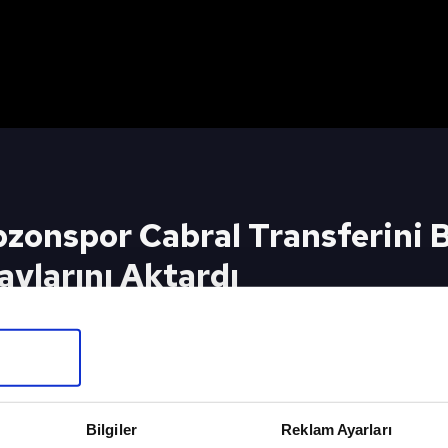
onspor Cabral Transferini B
aylarını Aktardı
 Transferini Bitirdi! Yunus Emre Sel Transferin
SPOR GÜ
Bilgiler
Reklam Ayarları