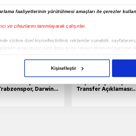
rlama faaliyetlerinin yürütülmesi amaçları ile çerezler kullan
yıcı ve cihazlarını tanımlayarak çalışırlar.
de sizlere özel kişiselleştirilmiş reklamlar sunabilir, sayfalarım
aparken amacımızın size daha iyi bir reklam deneyimi sunmak ol
imizden gelen çabayı gösterdiğimizi ve bu noktada, reklamların ma
olduğunu sizlere hatırlatmak isteriz.
Kişiselleştir
çerezlere izin vermedikleri takdirde, kullanıcılara hedefli reklaml
TRANSFER |
Beşiktaş İçin Flaş
Trabzonspor, Darwin
Transfer Açıklaması:
abilmek için İnternet Sitemizde kendimize ve üçüncü kişilere ait 
unez İle Yapılan
"2-3 Gün İçinde Çok
isel verileriniz işlenmekte olup gerekli olan çerezler bilgi toplum
Görüşmelerde Önemli
İyi Bir Santrfor
 çerezler, sitemizin daha işlevsel kılınması ve kişiselleştirilmes
Mesafe Kat Etti!
Alacak"
 yapılması, amaçlarıyla sınırlı olarak açık rızanız dahilinde kulla
aşağıda yer alan panel vasıtasıyla belirleyebilirsiniz. Çerezlere iliş
lgilendirme Metnimizi
ziyaret edebilirsiniz.