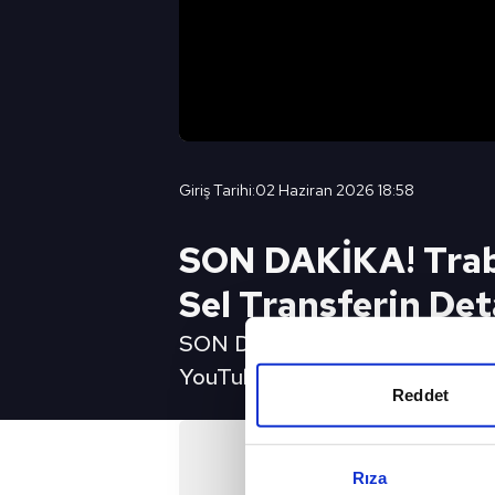
Giriş Tarihi:
02 Haziran 2026 18:58
SON DAKİKA! Trabz
Sel Transferin Det
SON DAKİKA! Trabzonspor Cabral
YouTube Canlı Yayın İçin Tıkla
Reddet
Rıza