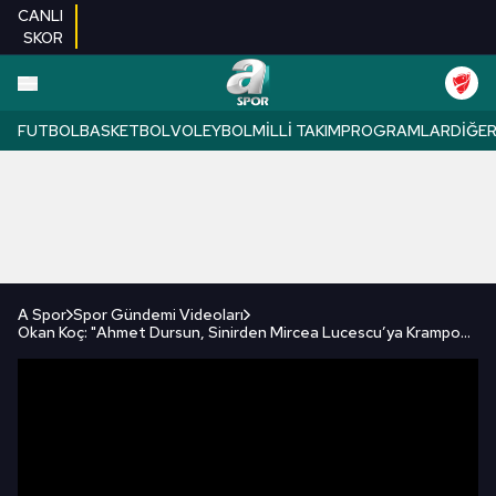
CANLI
SKOR
FUTBOL
BASKETBOL
VOLEYBOL
MILLI TAKIM
PROGRAMLAR
DIĞE
A Spor
Spor Gündemi Videoları
Okan Koç: "Ahmet Dursun, Sinirden Mircea Lucescu’ya Krampon Fırlattı!" / A Spor / Spor Ajansı