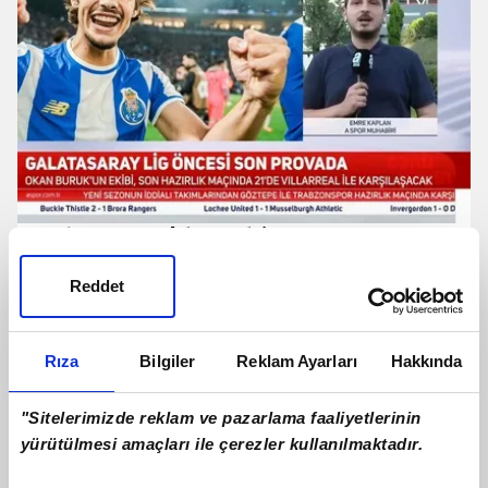
Galatasaray'da Rodrigo Mora
gelişmesi! Canlı yayında açıkladı
Reddet
Rıza
Bilgiler
Reklam Ayarları
Hakkında
"Sitelerimizde reklam ve pazarlama faaliyetlerinin
yürütülmesi amaçları ile çerezler kullanılmaktadır.