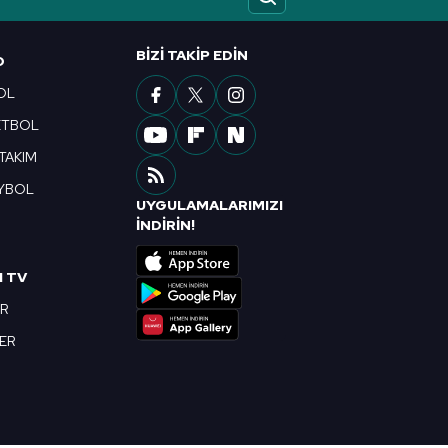
ak ve sitemizde ilgili
BIZI TAKIP EDIN
O
OL
ETBOL
 TAKIM
YBOL
UYGULAMALARIMIZI
R
İNDİRİN!
I TV
OR
BER