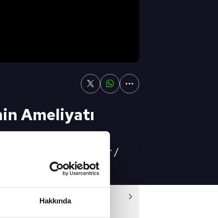
nin Ameliyatı
tin’de Yapılacak" / A Spor /
Video
Hakkında
emi Transfer - Full Bölüm