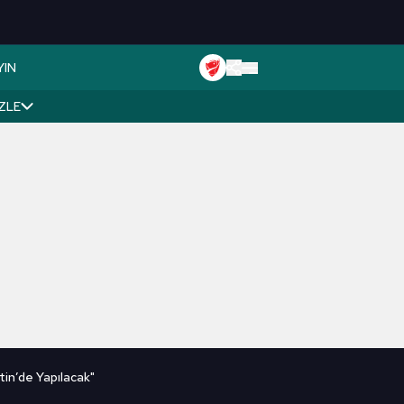
YIN
İZLE
tin’de Yapılacak"