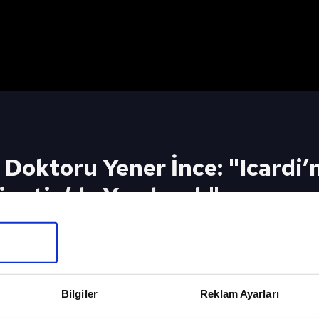
Doktoru Yener İnce: "Icardi’
jantin’de Yapılacak"
 İnce: "Icardi’nin Ameliyatı Pazartesi Günü Arjan
.2024 Youtube'da A Spor Canlı Yayını İzlemek İçin
eki Video
Sonraki 
Bilgiler
Reklam Ayarları
17 ŞUBAT
Spor Günd