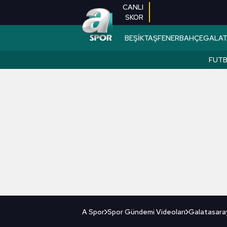
CANLI
SKOR
BEŞİKTAŞ
FENERBAHÇE
GALAT
FUT
A Spor
Spor Gündemi Videoları
Galatasaray