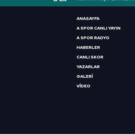
6698 sayılı Kişisel Verilerin 
mevzuata uygun olarak kullanılan
ANASAYFA
A SPOR CANLI YAYIN
A SPOR RADYO
HABERLER
CANLI SKOR
YAZARLAR
GALERİ
VİDEO