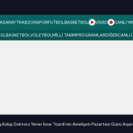
ASARAY
TRABZONSPOR
FUTBOL
BASKETBOL
VİDEO
CANLI YA
BOL
BASKETBOL
VOLEYBOL
MILLI TAKIM
PROGRAMLAR
DIĞER
CANLI 
 Kulüp Doktoru Yener İnce: "Icardi’nin Ameliyatı Pazartesi Günü Arjan