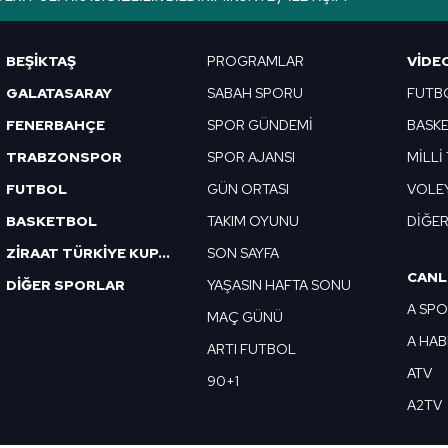
Korunması Kanunu uyarınca hazırlanmış Aydınlatma Metnimizi okum
 çerezlerle ilgili bilgi almak için lütfen
tıklayınız
.
BEŞİKTAŞ
PROGRAMLAR
VIDE
GALATASARAY
SABAH SPORU
FUTB
FENERBAHÇE
SPOR GÜNDEMİ
BASK
TRABZONSPOR
SPOR AJANSI
MİLLİ
FUTBOL
GÜN ORTASI
VOLE
BASKETBOL
TAKIM OYUNU
DİĞE
ZİRAAT TÜRKİYE KUPASI
SON SAYFA
CANL
DİĞER SPORLAR
YAŞASIN HAFTA SONU
A SP
MAÇ GÜNÜ
A HA
ARTI FUTBOL
ATV
90+1
A2TV