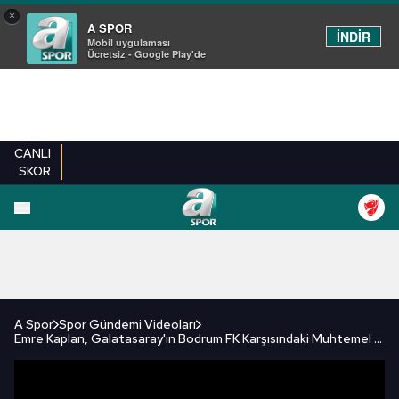
×
A SPOR
İNDİR
Mobil uygulaması
Ücretsiz - Google Play'de
CANLI
SKOR
FUTBOL
BASKETBOL
VOLEYBOL
MILLI TAKIM
PROGRAMLAR
DIĞE
A Spor
Spor Gündemi Videoları
Emre Kaplan, Galatasaray'ın Bodrum FK Karşısındaki Muhtemel 11'ini Aktardı! / A Spor / Spor Gündemi