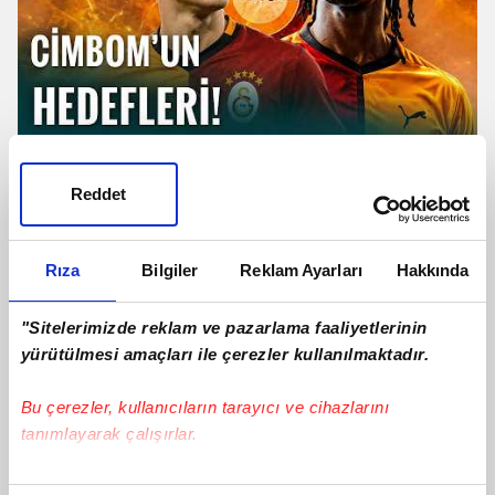
TRANSFER | Galatasaray'dan
Camavinga Ve Sergey Batrakov
Reddet
Hamlesi!
Rıza
Bilgiler
Reklam Ayarları
Hakkında
"Sitelerimizde reklam ve pazarlama faaliyetlerinin
yürütülmesi amaçları ile çerezler kullanılmaktadır.
Bu çerezler, kullanıcıların tarayıcı ve cihazlarını
tanımlayarak çalışırlar.
Bu çerezlere izin vermeniz halinde sizlere özel