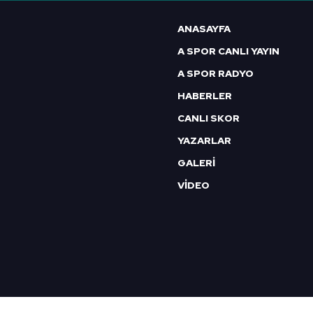
6698 sayılı Kişisel Verilerin 
ANASAYFA
mevzuata uygun olarak kullanılan
A SPOR CANLI YAYIN
A SPOR RADYO
HABERLER
CANLI SKOR
YAZARLAR
GALERİ
VİDEO