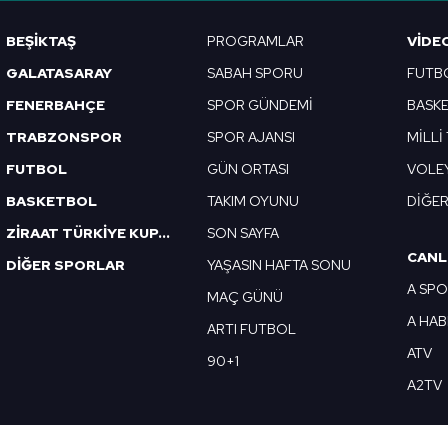
Korunması Kanunu uyarınca hazırlanmış Aydınlatma Metnimizi okum
BEŞİKTAŞ
PROGRAMLAR
VIDE
 çerezlerle ilgili bilgi almak için lütfen
tıklayınız
.
GALATASARAY
SABAH SPORU
FUTB
FENERBAHÇE
SPOR GÜNDEMİ
BASK
TRABZONSPOR
SPOR AJANSI
MİLLİ
FUTBOL
GÜN ORTASI
VOLE
BASKETBOL
TAKIM OYUNU
DİĞE
ZİRAAT TÜRKİYE KUPASI
SON SAYFA
CANL
DİĞER SPORLAR
YAŞASIN HAFTA SONU
A SP
MAÇ GÜNÜ
A HA
ARTI FUTBOL
ATV
90+1
A2TV