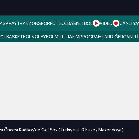
ASARAY
TRABZONSPOR
FUTBOL
BASKETBOL
VİDEO
CANLI YA
BOL
BASKETBOL
VOLEYBOL
MILLI TAKIM
PROGRAMLAR
DIĞER
CANLI 
sı Öncesi Kadıköy'de Gol Şov (Türkiye 4-0 Kuzey Makendoya)