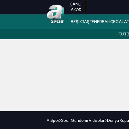
CANLI
SKOR
BEŞİKTAŞ
FENERBAHÇE
GALAT
FUT
A Spor
Spor Gündemi Videoları
Dünya Kupa