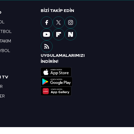
ak ve sitemizde ilgili
BIZI TAKIP EDIN
O
OL
ETBOL
 TAKIM
YBOL
UYGULAMALARIMIZI
R
İNDİRİN!
I TV
OR
BER