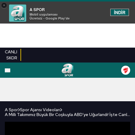
×
A SPOR
İNDİR
Mobil uygulaması
Ücretsiz - Google Play'de
CANLI
SKOR
FUTBOL
BASKETBOL
VOLEYBOL
MILLI TAKIM
PROGRAMLAR
DIĞE
A Spor
Spor Ajansı Videoları
A Milli Takımımız Büyük Bir Coşkuyla ABD'ye Uğurlandı! İşte Canlı Görüntüler