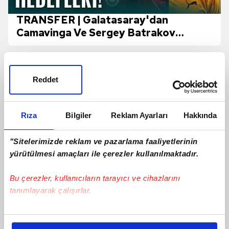
TRANSFER | Galatasaray'dan
Camavinga Ve Sergey Batrakov
Hamlesi!
Reddet
Rıza
Bilgiler
Reklam Ayarları
Hakkında
"Sitelerimizde reklam ve pazarlama faaliyetlerinin
yürütülmesi amaçları ile çerezler kullanılmaktadır.
Bu çerezler, kullanıcıların tarayıcı ve cihazlarını
tanımlayarak çalışırlar.
Jayden Oosterwolde'den sakatlığı için
Bu çerezlere izin vermeniz halinde sizlere özel
yanıt!
kişiselleştirilmiş reklamlar sunabilir, sayfalarımızda sizlere