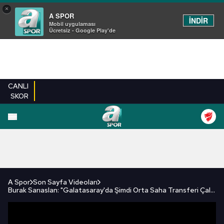
×
A SPOR
İNDİR
Mobil uygulaması
Ücretsiz - Google Play'de
CANLI
SKOR
FUTBOL
BASKETBOL
VOLEYBOL
MILLI TAKIM
PROGRAMLAR
DIĞE
A Spor
Son Sayfa Videoları
Burak Sarıaslan: "Galatasaray'da Şimdi Orta Saha Transferi Çalışmaları Başlayacak" / A Spor