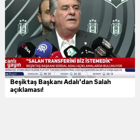
kılınması ve kişiselleştirilmesi ve sizlere yönelik
reklam/pazarlama faaliyetlerinin yapılması, amaçlarıyla
sınırlı olarak açık rızanız dahilinde kullanılacaktır.
Çerezlere ilişkin tercihlerinizi aşağıda yer alan panel
vasıtasıyla belirleyebilirsiniz. Çerezlere ilişkin detaylı bilgi
için Ayarlar butonuna tıklayabilir,
Çerez Bilgilendirme
Metnimizi
ziyaret edebilirsiniz.
6698 sayılı Kişisel Verilerin Korunması Kanunu uyarınca
hazırlanmış Aydınlatma Metnimizi okumak ve sitemizde
Beşiktaş Başkanı Adalı'dan Salah
ilgili mevzuata uygun olarak kullanılan çerezlerle ilgili bilgi
açıklaması!
almak için lütfen
tıklayınız
.