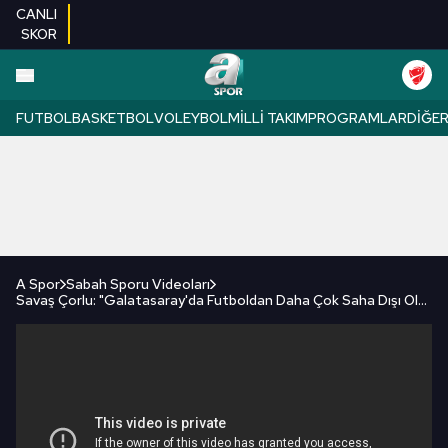
CANLI
SKOR
FUTBOL
BASKETBOL
VOLEYBOL
MILLI TAKIM
PROGRAMLAR
DIĞE
A Spor
Sabah Sporu Videoları
Savaş Çorlu: "Galatasaray'da Futboldan Daha Çok Saha Dışı Olaylar Konuşuluyor" /A Spor / Sabah Sporu