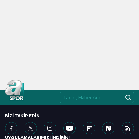
BIZI TAKIP EDIN
UYGULAMALARIMIZI İNDİRİN!