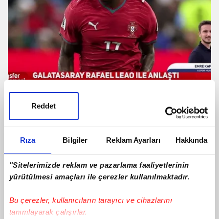
Galatasaray Rafael Leao ile anlaştı!
Reddet
İşte Portekizli yıldızın maaşı
Rıza
Bilgiler
Reklam Ayarları
Hakkında
"Sitelerimizde reklam ve pazarlama faaliyetlerinin
yürütülmesi amaçları ile çerezler kullanılmaktadır.
Bu çerezler, kullanıcıların tarayıcı ve cihazlarını
tanımlayarak çalışırlar.