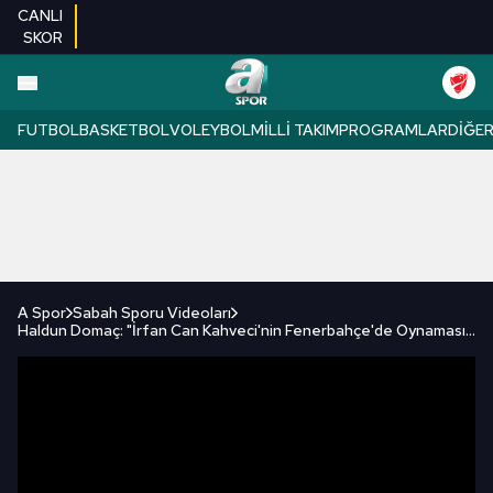
CANLI
SKOR
FUTBOL
BASKETBOL
VOLEYBOL
MILLI TAKIM
PROGRAMLAR
DIĞE
A Spor
Sabah Sporu Videoları
Haldun Domaç: "İrfan Can Kahveci'nin Fenerbahçe'de Oynaması Gerekiyor" / A Spor / Sabah Sporu