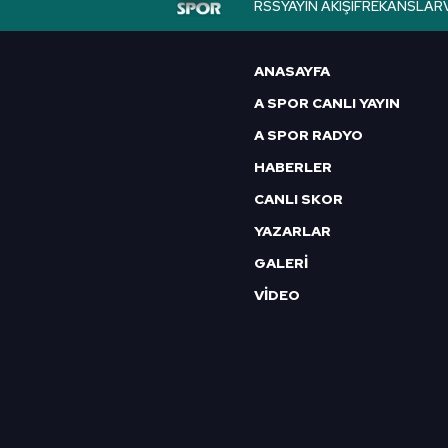
RSS
YAYIN AKIŞI
FREKANSLAR
6698 sayılı Kişisel Verilerin 
mevzuata uygun olarak kullanılan
ANASAYFA
A SPOR CANLI YAYIN
A SPOR RADYO
HABERLER
CANLI SKOR
YAZARLAR
GALERİ
VİDEO