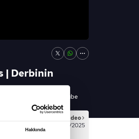
s | Derbinin
r Osimhen 👉 A SPOR YouTube
Sonraki Video
ORU FULL BÖLÜM - 18/02/2025
Hakkında