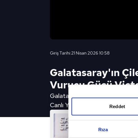
Giriş Tarihi:
21 Nisan 2026 10:58
Galatasaray'ın Çil
Vurucu Gücü Vict
Galatasaray'ın Çilek Transfer
Canlı Yayın İçin Tıkla
Reddet
Rıza