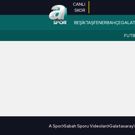
CANLI
SKOR
BEŞİKTAŞ
FENERBAHÇE
GALAT
FUT
A Spor
Sabah Sporu Videoları
Galatasaray'