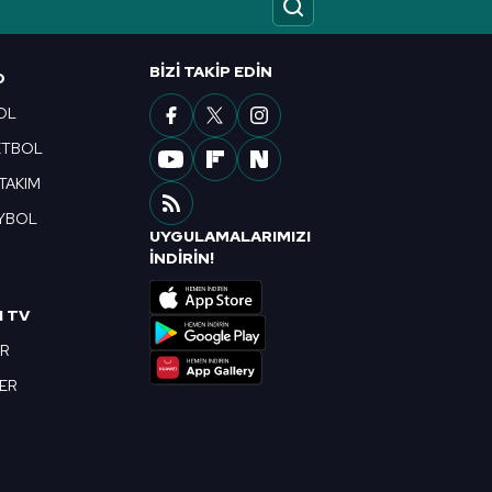
ak ve sitemizde ilgili
BIZI TAKIP EDIN
O
OL
ETBOL
 TAKIM
YBOL
UYGULAMALARIMIZI
R
İNDİRİN!
I TV
OR
BER