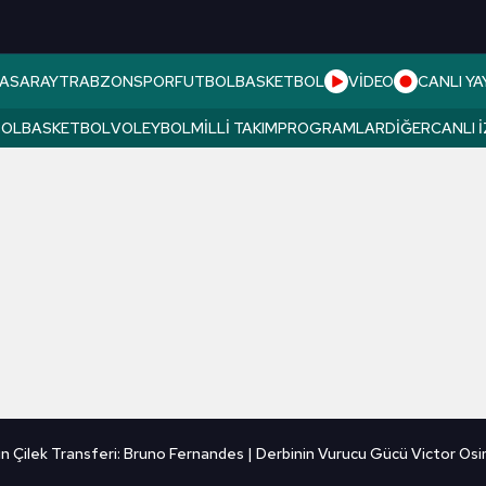
ASARAY
TRABZONSPOR
FUTBOL
BASKETBOL
VİDEO
CANLI YA
BOL
BASKETBOL
VOLEYBOL
MILLI TAKIM
PROGRAMLAR
DIĞER
CANLI 
ın Çilek Transferi: Bruno Fernandes | Derbinin Vurucu Gücü Victor Os