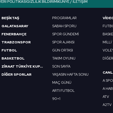
VERI POLITIKASI
GIZLILIK BILDIRIMI
KÜNYE / İLETIŞIM
Korunması Kanunu uyarınca hazırlanmış Aydınlatma Metnimizi okum
 çerezlerle ilgili bilgi almak için lütfen
tıklayınız
.
BEŞİKTAŞ
PROGRAMLAR
VIDE
GALATASARAY
SABAH SPORU
FUTB
FENERBAHÇE
SPOR GÜNDEMİ
BASK
TRABZONSPOR
SPOR AJANSI
MİLLİ
FUTBOL
GÜN ORTASI
VOLE
BASKETBOL
TAKIM OYUNU
DİĞE
ZİRAAT TÜRKİYE KUPASI
SON SAYFA
CANL
DİĞER SPORLAR
YAŞASIN HAFTA SONU
A SP
MAÇ GÜNÜ
A HA
ARTI FUTBOL
ATV
90+1
A2TV