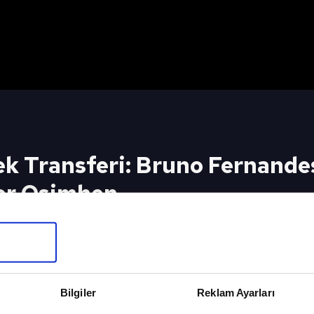
ek Transferi: Bruno Fernande
or Osimhen
i: Bruno Fernandes | Derbinin Vurucu Gücü Victo
SABAH SP
Bilgiler
Reklam Ayarları