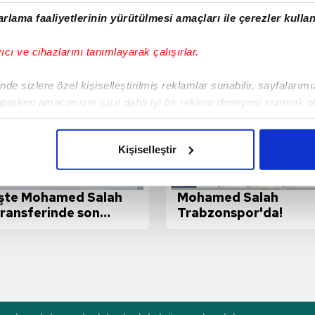
rlama faaliyetlerinin yürütülmesi amaçları ile çerezler kullan
yıcı ve cihazlarını tanımlayarak çalışırlar.
de sizlere özel kişiselleştirilmiş reklamlar sunabilir, sayfalarım
aparken amacımızın size daha iyi bir reklam deneyimi sunmak ol
imizden gelen çabayı gösterdiğimizi ve bu noktada, reklamların ma
olduğunu sizlere hatırlatmak isteriz.
Kişiselleştir
çerezlere izin vermedikleri takdirde, kullanıcılara hedefli reklaml
İşte Mohamed Salah
Mohamed Salah
abilmek için İnternet Sitemizde kendimize ve üçüncü kişilere ait 
transferinde son
Trabzonspor'da!
isel verileriniz işlenmekte olup gerekli olan çerezler bilgi toplum
durum!
 çerezler, sitemizin daha işlevsel kılınması ve kişiselleştirilmes
 yapılması, amaçlarıyla sınırlı olarak açık rızanız dahilinde kulla
aşağıda yer alan panel vasıtasıyla belirleyebilirsiniz. Çerezlere iliş
lgilendirme Metnimizi
ziyaret edebilirsiniz.