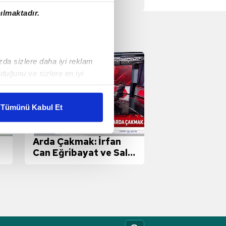
ılmaktadır.
ızda sizlere daha iyi reklam
duğunu ve sizlere en iyi
liyetlerimizi karşılamak
Tümünü Kabul Et
ar gösterilmeyecektir."
Arda Çakmak: İrfan
çerezler kullanılmaktadır. Bu
Can Eğribayat ve Salih
u hizmetlerinin sunulması
Uçan ile anlaşmaya
i ve sizlere yönelik
vardık!
nılacaktır.
kin detaylı bilgi için Ayarlar