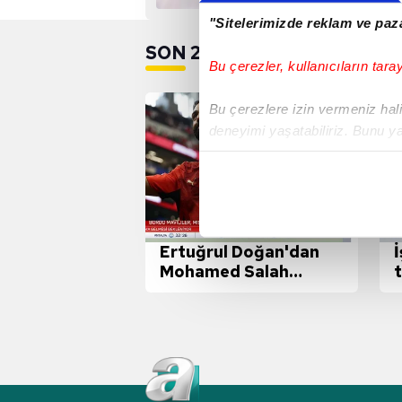
"Sitelerimizde reklam ve paza
SON 24 SAAT
Bu çerezler, kullanıcıların tara
Bu çerezlere izin vermeniz halin
deneyimi yaşatabiliriz. Bunu y
içerikleri sunabilmek adına el
noktasında tek gelir kalemimiz 
Her halükârda, kullanıcılar, bu 
Ertuğrul Doğan'dan
Sizlere daha iyi bir hizmet sun
Mohamed Salah
çerezler vasıtasıyla çeşitli kiş
transferi sonrası ilk
amacıyla kullanılmaktadır. Diğer
açıklamalar!
reklam/pazarlama faaliyetlerinin
Çerezlere ilişkin tercihlerinizi 
butonuna tıklayabilir,
Çerez Bi