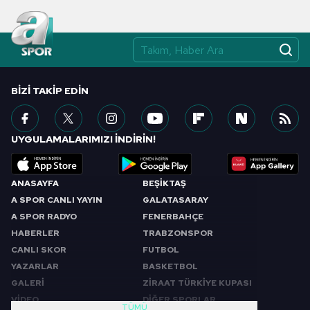
BIZI TAKIP EDIN
UYGULAMALARIMIZI İNDİRİN!
ANASAYFA
BEŞİKTAŞ
A SPOR CANLI YAYIN
GALATASARAY
A SPOR RADYO
FENERBAHÇE
HABERLER
TRABZONSPOR
CANLI SKOR
FUTBOL
YAZARLAR
BASKETBOL
GALERİ
ZİRAAT TÜRKİYE KUPASI
VİDEO
DİĞER SPORLAR
TÜMÜ