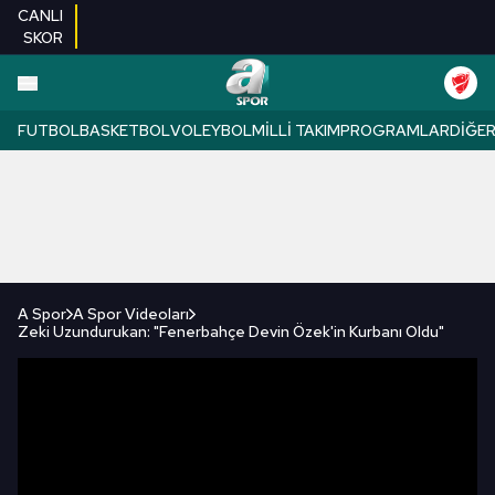
CANLI
SKOR
FUTBOL
BASKETBOL
VOLEYBOL
MILLI TAKIM
PROGRAMLAR
DIĞE
A Spor
A Spor Videoları
Zeki Uzundurukan: "Fenerbahçe Devin Özek'in Kurbanı Oldu"