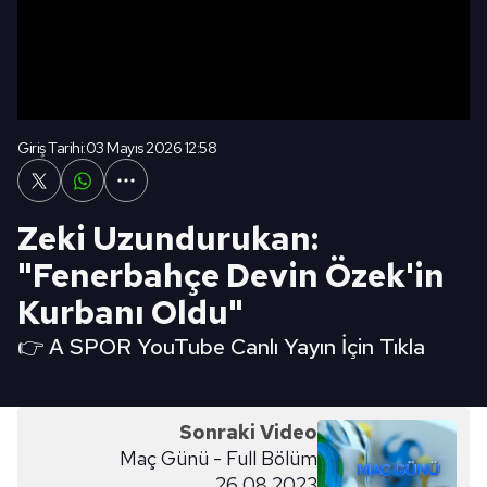
Giriş Tarihi:
03 Mayıs 2026 12:58
Zeki Uzundurukan:
"Fenerbahçe Devin Özek'in
Kurbanı Oldu"
👉 A SPOR YouTube Canlı Yayın İçin Tıkla
Sonraki Video
Maç Günü - Full Bölüm
26.08.2023