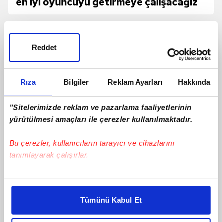
en iyi oyuncuyu getirmeye çalışacağız
Reddet
Rıza
Bilgiler
Reklam Ayarları
Hakkında
"Sitelerimizde reklam ve pazarlama faaliyetlerinin
yürütülmesi amaçları ile çerezler kullanılmaktadır.
TRANSFER | Trabzonspor, Darwin
Bu çerezler, kullanıcıların tarayıcı ve cihazlarını
Nunez İle Yapılan Görüşmelerde Önemli
tanımlayarak çalışırlar.
Mesafe Kat Etti!
Bu çerezlere izin vermeniz halinde sizlere özel
kişiselleştirilmiş reklamlar sunabilir, sayfalarımızda sizlere
Tümünü Kabul Et
daha iyi reklam deneyimi yaşatabiliriz. Bunu yaparken
amacımızın size daha iyi bir reklam deneyimi sunmak