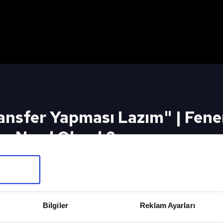
Transfer Yapması Lazım" | Fen
ı Nasıl Olmalı?
ması Lazım" | Fenerbahçe'de Transfer Planlaması N
Bilgiler
Reklam Ayarları
Maç Günü - Full