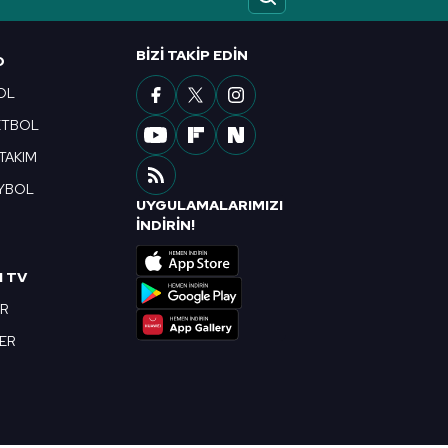
ak ve sitemizde ilgili
BIZI TAKIP EDIN
O
OL
ETBOL
 TAKIM
YBOL
UYGULAMALARIMIZI
R
İNDİRİN!
I TV
OR
BER