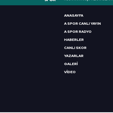
6698 sayılı Kişisel Verilerin 
mevzuata uygun olarak kullanılan
ANASAYFA
A SPOR CANLI YAYIN
A SPOR RADYO
HABERLER
CANLI SKOR
YAZARLAR
GALERİ
VİDEO