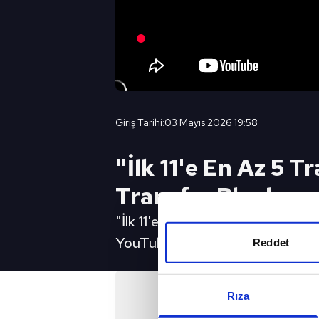
Giriş Tarihi:
03 Mayıs 2026 19:58
"İlk 11'e En Az 5 
Transfer Planlamas
"İlk 11'e En Az 5 Transfer Yap
YouTube Canlı Yayın İçin Tıkla
Reddet
Rıza