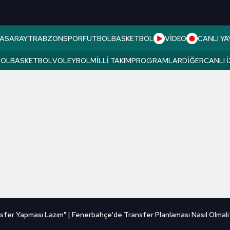
ASARAY
TRABZONSPOR
FUTBOL
BASKETBOL
VİDEO
CANLI YA
BOL
BASKETBOL
VOLEYBOL
MILLI TAKIM
PROGRAMLAR
DIĞER
CANLI 
ransfer Yapması Lazım" | Fenerbahçe'de Transfer Planlaması Nasıl Olmalı