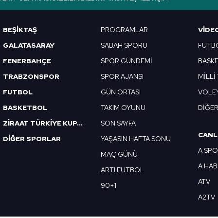
Korunması Kanunu uyarınca hazırlanmış Aydınlatma Metnimizi okum
 çerezlerle ilgili bilgi almak için lütfen
tıklayınız
.
BEŞİKTAŞ
PROGRAMLAR
VIDE
GALATASARAY
SABAH SPORU
FUTB
FENERBAHÇE
SPOR GÜNDEMİ
BASK
TRABZONSPOR
SPOR AJANSI
MİLLİ
FUTBOL
GÜN ORTASI
VOLE
BASKETBOL
TAKIM OYUNU
DİĞE
ZİRAAT TÜRKİYE KUPASI
SON SAYFA
CANL
DİĞER SPORLAR
YAŞASIN HAFTA SONU
A SP
MAÇ GÜNÜ
A HA
ARTI FUTBOL
ATV
90+1
A2TV