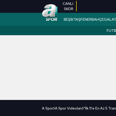
CANLI
SKOR
BEŞİKTAŞ
FENERBAHÇE
GALAT
FUT
A Spor
A Spor Videoları
"İlk 11'e En Az 5 T