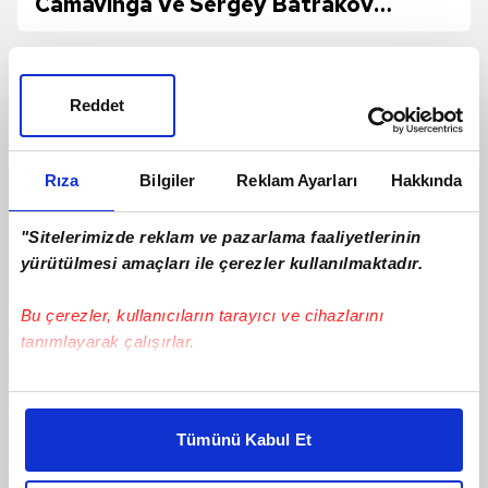
Camavinga Ve Sergey Batrakov
Hamlesi!
Reddet
Rıza
Bilgiler
Reklam Ayarları
Hakkında
"Sitelerimizde reklam ve pazarlama faaliyetlerinin
yürütülmesi amaçları ile çerezler kullanılmaktadır.
Bu çerezler, kullanıcıların tarayıcı ve cihazlarını
tanımlayarak çalışırlar.
Jayden Oosterwolde'den sakatlığı için
Bu çerezlere izin vermeniz halinde sizlere özel
yanıt!
kişiselleştirilmiş reklamlar sunabilir, sayfalarımızda sizlere
Tümünü Kabul Et
daha iyi reklam deneyimi yaşatabiliriz. Bunu yaparken
amacımızın size daha iyi bir reklam deneyimi sunmak