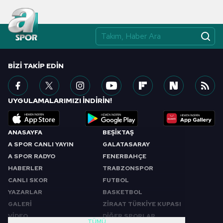
BIZI TAKIP EDIN
UYGULAMALARIMIZI İNDİRİN!
ANASAYFA
BEŞİKTAŞ
A SPOR CANLI YAYIN
GALATASARAY
A SPOR RADYO
FENERBAHÇE
HABERLER
TRABZONSPOR
CANLI SKOR
FUTBOL
YAZARLAR
BASKETBOL
GALERİ
ZİRAAT TÜRKİYE KUPASI
VİDEO
DİĞER SPORLAR
TÜMÜ