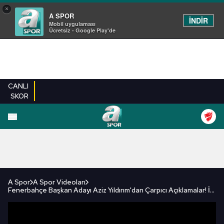
×
A SPOR
İNDİR
Mobil uygulaması
Ücretsiz - Google Play'de
CANLI
SKOR
FUTBOL
BASKETBOL
VOLEYBOL
MILLI TAKIM
PROGRAMLAR
DIĞE
A Spor
A Spor Videoları
Fenerbahçe Başkan Adayı Aziz Yıldırım'dan Çarpıcı Açıklamalar! İşte O Sözler