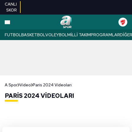
CANLI
SKOR
FUTBOL
BASKETBOL
VOLEYBOL
MILLI TAKIM
PROGRAMLAR
DIĞE
A Spor
Video
Paris 2024 Videoları
PARIS 2024 VIDEOLARI
Milli sporculara coşkulu karşılama!