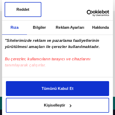
Reddet
Rıza
Bilgiler
Reklam Ayarları
Hakkında
"Sitelerimizde reklam ve pazarlama faaliyetlerinin
yürütülmesi amaçları ile çerezler kullanılmaktadır.
Bu çerezler, kullanıcıların tarayıcı ve cihazlarını
tanımlayarak çalışırlar.
Bu çerezlere izin vermeniz halinde sizlere özel
kişiselleştirilmiş reklamlar sunabilir, sayfalarımızda sizlere
Tümünü Kabul Et
daha iyi reklam deneyimi yaşatabiliriz. Bunu yaparken
amacımızın size daha iyi bir reklam deneyimi sunmak
olduğunu ve sizlere en iyi içerikleri sunabilmek adına
Kişiselleştir
elimizden gelen çabayı gösterdiğimizi ve bu noktada,
reklamların maliyetlerimizi karşılamak noktasında tek gelir