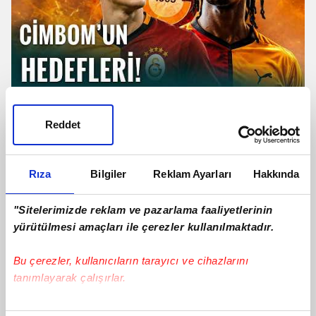
TRANSFER | Galatasaray'dan
Camavinga Ve Sergey Batrakov
Reddet
Hamlesi!
Rıza
Bilgiler
Reklam Ayarları
Hakkında
"Sitelerimizde reklam ve pazarlama faaliyetlerinin
yürütülmesi amaçları ile çerezler kullanılmaktadır.
Bu çerezler, kullanıcıların tarayıcı ve cihazlarını
tanımlayarak çalışırlar.
Bu çerezlere izin vermeniz halinde sizlere özel