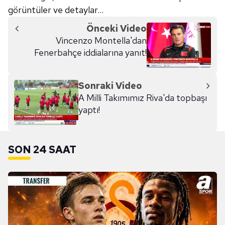
görüntüler ve detaylar...
Önceki Video
Vincenzo Montella'dan
Fenerbahçe iddialarına yanıt!
Sonraki Video
A Milli Takımımız Riva'da topbaşı
yaptı!
SON 24 SAAT