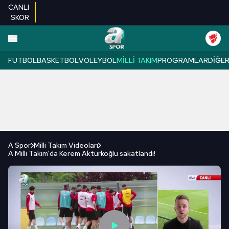
CANLI
SKOR
FUTBOL
BASKETBOL
VOLEYBOL
MILLI TAKIM
PROGRAMLAR
DIĞE
A Spor
Milli Takım Videoları
A Milli Takım'da Kerem Aktürkoğlu sakatlandı!