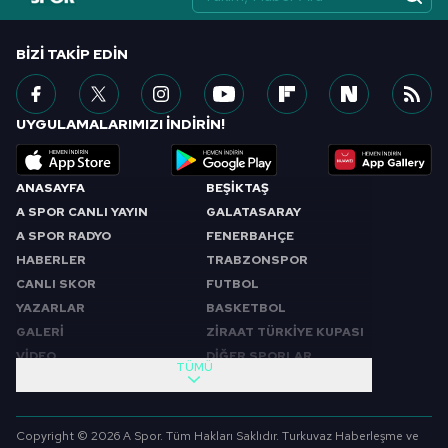
BIZI TAKIP EDIN
UYGULAMALARIMIZI İNDİRİN!
ANASAYFA
BEŞİKTAŞ
A SPOR CANLI YAYIN
GALATASARAY
A SPOR RADYO
FENERBAHÇE
HABERLER
TRABZONSPOR
CANLI SKOR
FUTBOL
YAZARLAR
BASKETBOL
GALERİ
ZİRAAT TÜRKİYE KUPASI
VİDEO
DİĞER SPORLAR
TÜMÜ
PROGRAMLAR
VIDEO
SABAH SPORU
FUTBOL
Copyright © 2026 A Spor. Tüm Hakları Saklıdır. Turkuvaz Haberleşme ve