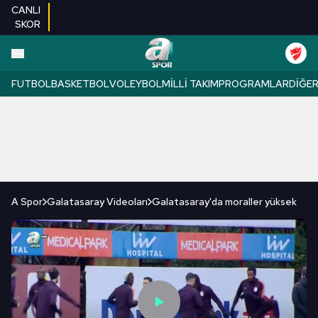
CANLI
SKOR
FUTBOL
BASKETBOL
VOLEYBOL
MILLI TAKIM
PROGRAMLAR
DIĞE
A Spor
Galatasaray Videoları
Galatasaray'da moraller yüksek