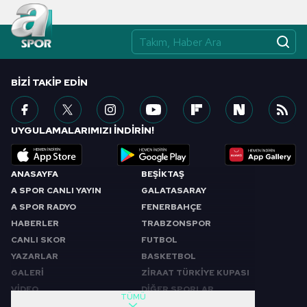
BIZI TAKIP EDIN
UYGULAMALARIMIZI İNDİRİN!
ANASAYFA
BEŞİKTAŞ
A SPOR CANLI YAYIN
GALATASARAY
A SPOR RADYO
FENERBAHÇE
HABERLER
TRABZONSPOR
CANLI SKOR
FUTBOL
YAZARLAR
BASKETBOL
GALERİ
ZİRAAT TÜRKİYE KUPASI
VİDEO
DİĞER SPORLAR
TÜMÜ