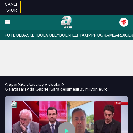
CANLI
SKOR
FUTBOL
BASKETBOL
VOLEYBOL
MILLI TAKIM
PROGRAMLAR
DIĞE
A Spor
Galatasaray Videoları
Galatasaray'da Gabriel Sara gelişmesi! 35 milyon euro…