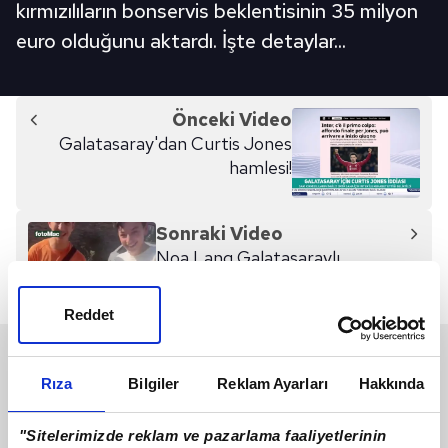
kırmızılıların bonservis beklentisinin 35 milyon
euro olduğunu aktardı. İşte detaylar...
Önceki Video
Galatasaray'dan Curtis Jones
hamlesi!
Sonraki Video
Noa Lang Galatasaraylı
taraftarlardan aldığı simit ve
ayranı paylaştı
Reddet
SON 24 SAAT
Rıza
Bilgiler
Reklam Ayarları
Hakkında
"Sitelerimizde reklam ve pazarlama faaliyetlerinin