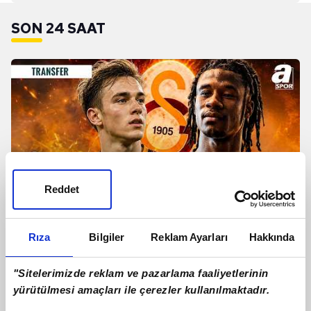
SON 24 SAAT
Reddet
TRANSFER | Galatasaray'dan
Rıza
Bilgiler
Reklam Ayarları
Hakkında
Camavinga Ve Sergey Batrakov
Hamlesi!
"Sitelerimizde reklam ve pazarlama faaliyetlerinin
yürütülmesi amaçları ile çerezler kullanılmaktadır.