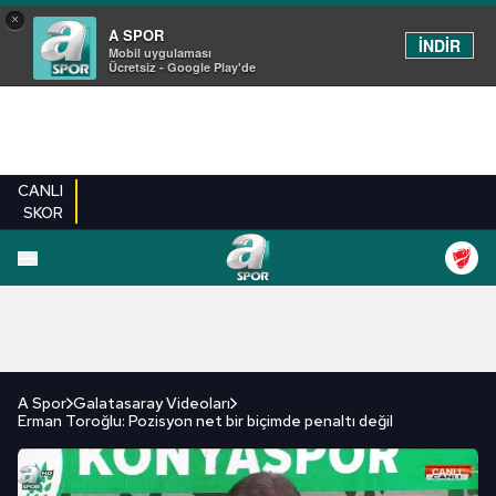
×
A SPOR
İNDİR
Mobil uygulaması
Ücretsiz - Google Play'de
CANLI
SKOR
FUTBOL
BASKETBOL
VOLEYBOL
MILLI TAKIM
PROGRAMLAR
DIĞE
A Spor
Galatasaray Videoları
Erman Toroğlu: Pozisyon net bir biçimde penaltı değil