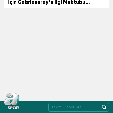
İçin Galatasaray'a İlgi Mektubu
Göndermiş!"