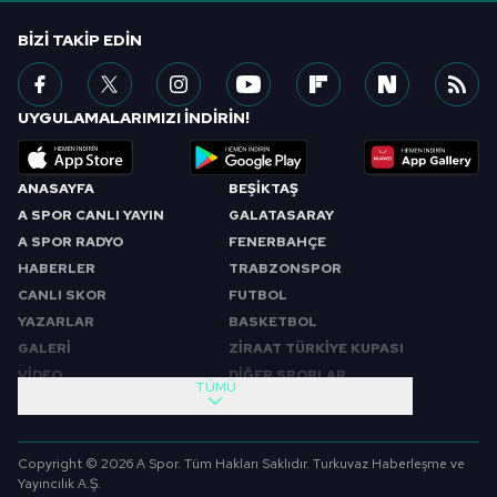
BIZI TAKIP EDIN
UYGULAMALARIMIZI İNDİRİN!
ANASAYFA
BEŞİKTAŞ
A SPOR CANLI YAYIN
GALATASARAY
A SPOR RADYO
FENERBAHÇE
HABERLER
TRABZONSPOR
CANLI SKOR
FUTBOL
YAZARLAR
BASKETBOL
GALERİ
ZİRAAT TÜRKİYE KUPASI
VİDEO
DİĞER SPORLAR
TÜMÜ
PROGRAMLAR
VIDEO
SABAH SPORU
FUTBOL
Copyright © 2026 A Spor. Tüm Hakları Saklıdır. Turkuvaz Haberleşme ve
SPOR GÜNDEMİ
BASKETBOL
Yayıncılık A.Ş.