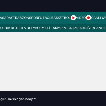
ASARAY
TRABZONSPOR
FUTBOL
BASKETBOL
VİDEO
CANLI YA
BOL
BASKETBOL
VOLEYBOL
MILLI TAKIM
PROGRAMLAR
DIĞER
CANLI 
lu: Haklının yanındayız!