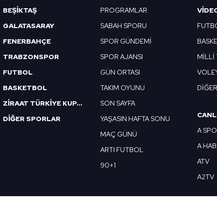
Korunması Kanunu uyarınca hazırlanmış Aydınlatma Metnimizi okum
BEŞİKTAŞ
PROGRAMLAR
VIDE
 çerezlerle ilgili bilgi almak için lütfen
tıklayınız
.
GALATASARAY
SABAH SPORU
FUTB
FENERBAHÇE
SPOR GÜNDEMİ
BASK
TRABZONSPOR
SPOR AJANSI
MİLLİ
FUTBOL
GÜN ORTASI
VOLE
BASKETBOL
TAKIM OYUNU
DİĞE
ZİRAAT TÜRKİYE KUPASI
SON SAYFA
CANL
DİĞER SPORLAR
YAŞASIN HAFTA SONU
A SP
MAÇ GÜNÜ
A HA
ARTI FUTBOL
ATV
90+1
A2TV