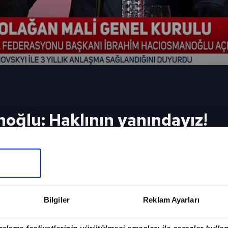
oğlu: Haklının yanındayız!
şkanı İbrahim Hacıosmanoğlu, Ankara'da düzenle
 İşte o sözler...
eki Video
Sonraki 
! Bir taraf
Arnavut tar
Bilgiler
Reklam Ayarları
af yağmurlu