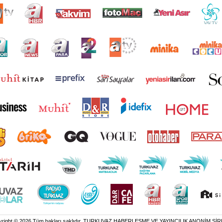
yright © 2026 Tüm hakları saklıdır. TURKUVAZ HABERLEŞME VE YAYINCILIK ANONİM ŞİR