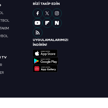
ak ve sitemizde ilgili
BIZI TAKIP EDIN
O
OL
ETBOL
 TAKIM
YBOL
UYGULAMALARIMIZI
R
İNDİRİN!
I TV
OR
BER