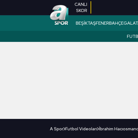
CANLI
SKOR
BEŞİKTAŞ
FENERBAHÇE
GALAT
FUT
A Spor
Futbol Videoları
İbrahim Hacıosmanoğ