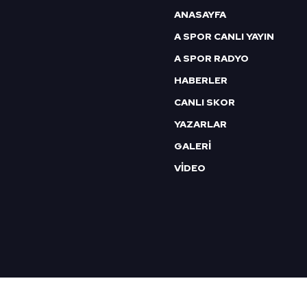
6698 sayılı Kişisel Verilerin 
ANASAYFA
mevzuata uygun olarak kullanılan
A SPOR CANLI YAYIN
A SPOR RADYO
HABERLER
CANLI SKOR
YAZARLAR
GALERİ
VİDEO