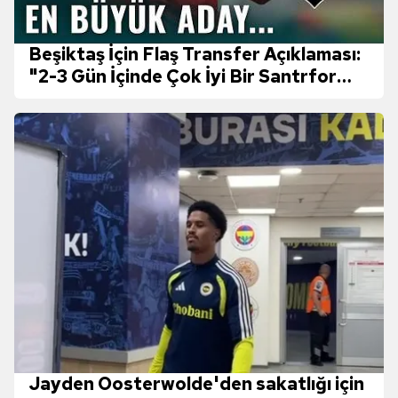
kullanılmaktadır. Bu çerezler vasıtasıyla çeşitli kişisel
verileriniz işlenmekte olup gerekli olan çerezler bilgi
toplumu hizmetlerinin sunulması amacıyla
Beşiktaş İçin Flaş Transfer Açıklaması:
kullanılmaktadır. Diğer çerezler, sitemizin daha işlevsel
"2-3 Gün İçinde Çok İyi Bir Santrfor
kılınması ve kişiselleştirilmesi ve sizlere yönelik
Alacak"
reklam/pazarlama faaliyetlerinin yapılması, amaçlarıyla
sınırlı olarak açık rızanız dahilinde kullanılacaktır.
Çerezlere ilişkin tercihlerinizi aşağıda yer alan panel
vasıtasıyla belirleyebilirsiniz. Çerezlere ilişkin detaylı bilgi
için Ayarlar butonuna tıklayabilir,
Çerez Bilgilendirme
Metnimizi
ziyaret edebilirsiniz.
6698 sayılı Kişisel Verilerin Korunması Kanunu uyarınca
hazırlanmış Aydınlatma Metnimizi okumak ve sitemizde
ilgili mevzuata uygun olarak kullanılan çerezlerle ilgili bilgi
almak için lütfen
tıklayınız
.
Jayden Oosterwolde'den sakatlığı için