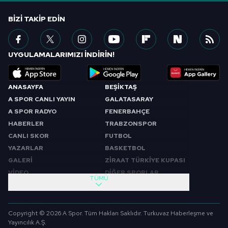
BIZI TAKIP EDIN
UYGULAMALARIMIZI İNDİRİN!
ANASAYFA
BEŞİKTAŞ
A SPOR CANLI YAYIN
GALATASARAY
A SPOR RADYO
FENERBAHÇE
HABERLER
TRABZONSPOR
CANLI SKOR
FUTBOL
YAZARLAR
BASKETBOL
GALERİ
ZİRAAT TÜRKİYE KUPASI
VİDEO
DİĞER SPORLAR
TÜMÜ
PROGRAMLAR
VIDEO
SABAH SPORU
FUTBOL
Copyright © 2026 A Spor. Tüm Hakları Saklıdır. Turkuvaz Haberleşme ve
SPOR GÜNDEMİ
BASKETBOL
Yayıncılık A.Ş.