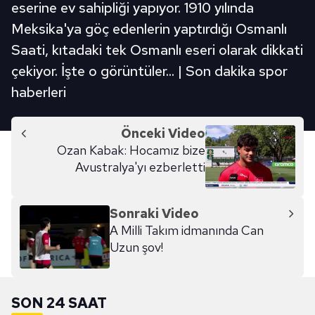
eserine ev sahipliği yapıyor. 1910 yılında
Meksika'ya göç edenlerin yaptırdığı Osmanlı
Saati, kıtadaki tek Osmanlı eseri olarak dikkati
çekiyor. İşte o görüntüler... | Son dakika spor
haberleri
Önceki Video
Ozan Kabak: Hocamız bize
Avustralya'yı ezberletti
Sonraki Video
A Milli Takım idmanında Can
Uzun şov!
SON 24 SAAT