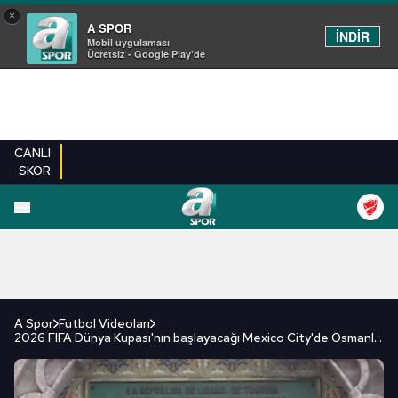
×
A SPOR
İNDİR
Mobil uygulaması
Ücretsiz - Google Play'de
CANLI
SKOR
FUTBOL
BASKETBOL
VOLEYBOL
MILLI TAKIM
PROGRAMLAR
DIĞE
A Spor
Futbol Videoları
2026 FIFA Dünya Kupası'nın başlayacağı Mexico City'de Osmanlı izi!