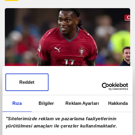
Reddet
Galatasaray Rafael Leao ile anlaştı!
Rıza
Bilgiler
Reklam Ayarları
Hakkında
İşte Portekizli yıldızın maaşı
"Sitelerimizde reklam ve pazarlama faaliyetlerinin
yürütülmesi amaçları ile çerezler kullanılmaktadır.