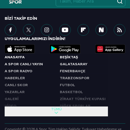
BIZI TAKIP EDIN
UYGULAMALARIMIZI İNDİRİN!
ANASAYFA
BEŞİKTAŞ
A SPOR CANLI YAYIN
GALATASARAY
A SPOR RADYO
FENERBAHÇE
HABERLER
TRABZONSPOR
CANLI SKOR
FUTBOL
YAZARLAR
BASKETBOL
GALERİ
ZİRAAT TÜRKİYE KUPASI
VİDEO
DİĞER SPORLAR
TÜMÜ
PROGRAMLAR
VIDEO
SABAH SPORU
FUTBOL
Copyright © 2026 A Spor. Tüm Hakları Saklıdır. Turkuvaz Haberleşme ve