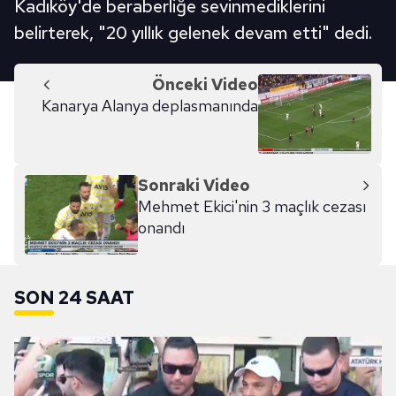
Kadıköy'de beraberliğe sevinmediklerini
belirterek, "20 yıllık gelenek devam etti" dedi.
Önceki Video
Kanarya Alanya deplasmanında
Sonraki Video
Mehmet Ekici'nin 3 maçlık cezası
onandı
SON 24 SAAT