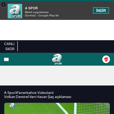
×
A SPOR
İNDİR
Mobil uygulaması
Ücretsiz - Google Play'de
CANLI
SKOR
FUTBOL
BASKETBOL
VOLEYBOL
MILLI TAKIM
PROGRAMLAR
DIĞE
A Spor
Fenerbahce Videoları
Volkan Demirel'den Hasan Şaş açıklaması