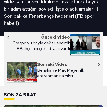
yıldız sarı-lacivertli kulübe imza atarak büyük
bir adım attığını söyledi. İşte o açıklamalar... |
Son dakika Fenerbahçe haberleri (FB spor
haberi)
Önceki Video
Crespo'yu böyle değerlendirdi:
F.Bahçe'nin çok ihtiyacı vardı
Sonraki Video
Berisha ve Max Meyer ilk
antrenmanına çıktı
SON 24 SAAT