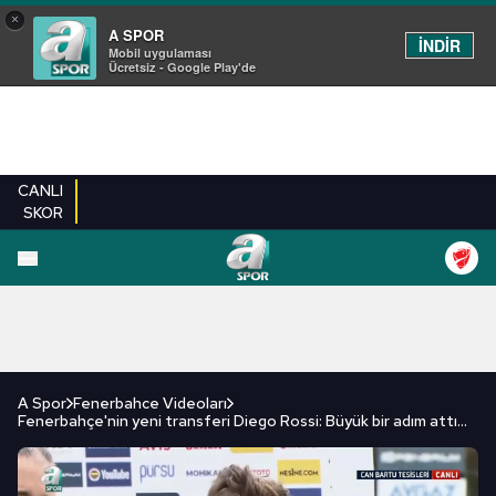
×
A SPOR
İNDİR
Mobil uygulaması
Ücretsiz - Google Play'de
CANLI
SKOR
FUTBOL
BASKETBOL
VOLEYBOL
MILLI TAKIM
PROGRAMLAR
DIĞE
A Spor
Fenerbahce Videoları
Fenerbahçe'nin yeni transferi Diego Rossi: Büyük bir adım attım | İZLEYİN