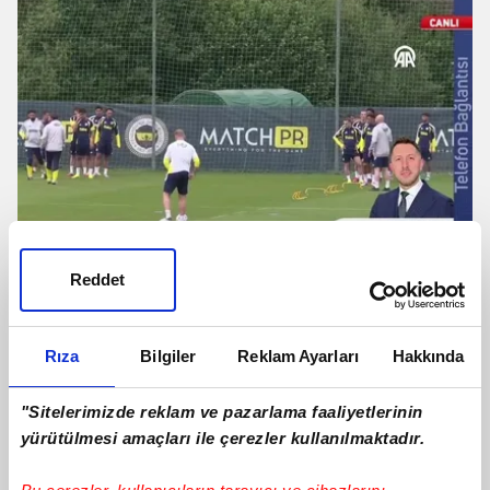
Reddet
Fenerbahçeli futbolcuya Süper Lig'den
talip çıktı!
Rıza
Bilgiler
Reklam Ayarları
Hakkında
"Sitelerimizde reklam ve pazarlama faaliyetlerinin
yürütülmesi amaçları ile çerezler kullanılmaktadır.