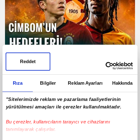
TRANSFER | Galatasaray'dan
Reddet
Camavinga Ve Sergey Batrakov
Hamlesi!
Rıza
Bilgiler
Reklam Ayarları
Hakkında
"Sitelerimizde reklam ve pazarlama faaliyetlerinin
yürütülmesi amaçları ile çerezler kullanılmaktadır.
Bu çerezler, kullanıcıların tarayıcı ve cihazlarını
tanımlayarak çalışırlar.