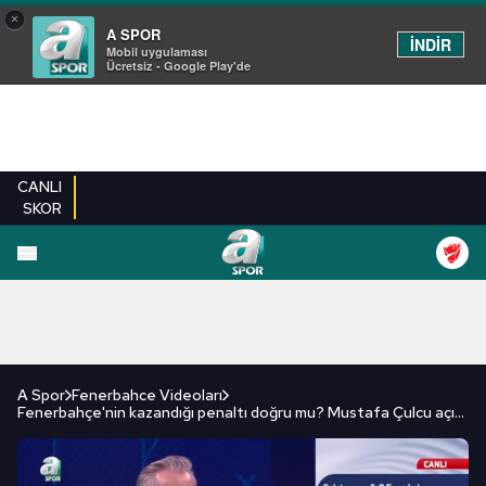
×
A SPOR
İNDİR
Mobil uygulaması
Ücretsiz - Google Play'de
CANLI
SKOR
FUTBOL
BASKETBOL
VOLEYBOL
MILLI TAKIM
PROGRAMLAR
DIĞE
A Spor
Fenerbahce Videoları
Fenerbahçe'nin kazandığı penaltı doğru mu? Mustafa Çulcu açıkladı!