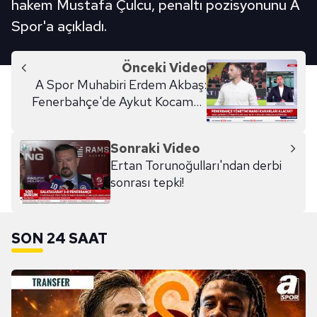
hakem Mustafa Çulcu, penaltı pozisyonunu A
Spor'a açıkladı.
Önceki Video
A Spor Muhabiri Erdem Akbaş:
Fenerbahçe'de Aykut Kocaman
ismi ciddi şekilde konuşuluyor
Sonraki Video
Ertan Torunoğulları'ndan derbi
sonrası tepki!
SON 24 SAAT